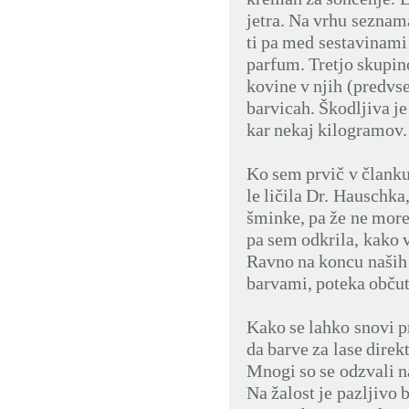
jetra. Na vrhu seznam
ti pa med sestavinami 
parfum. Tretjo skupino
kovine v njih (predvse
barvicah. Škodljiva je
kar nekaj kilogramov.
Ko sem prvič v članku
le ličila Dr. Hauschka
šminke, pa že ne more
pa sem odkrila, kako 
Ravno na koncu naših 
barvami, poteka občut
Kako se lahko snovi pr
da barve za lase dire
Mnogi so se odzvali na
Na žalost je pazljivo