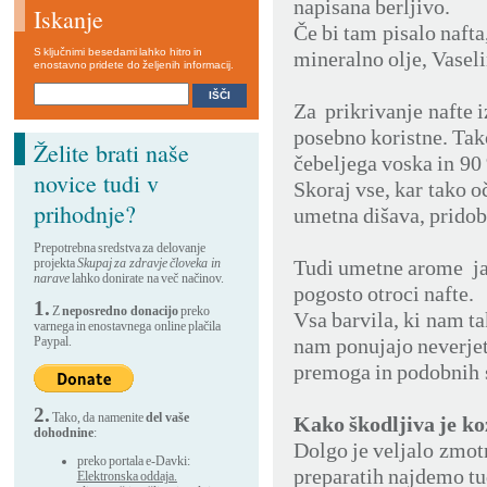
napisana berljivo.
Iskanje
Če bi tam pisalo naft
S ključnimi besedami lahko hitro in
mineralno olje, Vasel
enostavno pridete do željenih informacij.
Za prikrivanje nafte i
posebno koristne. Tak
Želite brati naše
čebeljega voska in 90 
novice tudi v
Skoraj vse, kar tako o
prihodnje?
umetna dišava, pridobl
Prepotrebna sredstva za delovanje
projekta
Skupaj za zdravje človeka in
Tudi umetne arome ja
narave
lahko donirate na več načinov.
pogosto otroci nafte.
1.
Z
neposredno donacijo
preko
Vsa barvila, ki nam ta
varnega in enostavnega online plačila
Paypal.
nam ponujajo neverjetn
premoga in podobnih 
2.
Tako, da namenite
del vaše
Kako škodljiva je k
dohodnine
:
Dolgo je veljalo zmotn
preko portala e-Davki:
preparatih najdemo tud
Elektronska oddaja.