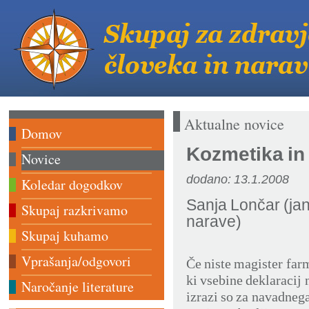
Aktualne novice
Domov
Kozmetika in
Novice
dodano: 13.1.2008
Koledar dogodkov
Sanja Lončar (ja
Skupaj razkrivamo
narave)
Skupaj kuhamo
Vprašanja/odgovori
Če niste magister farm
ki vsebine deklaracij
Naročanje literature
izrazi so za navadnega