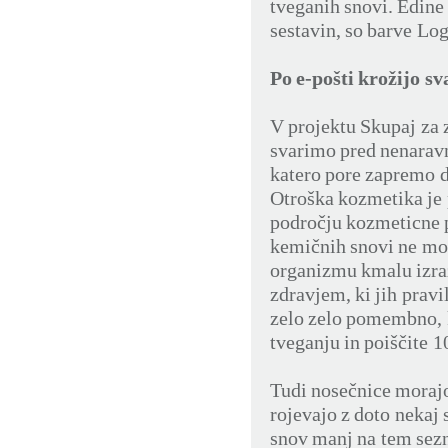
tveganih snovi. Edine 
sestavin, so barve Log
Po e-pošti krožijo s
V projektu Skupaj za 
svarimo pred nenaravn
katero pore zapremo d
Otroška kozmetika je
področju kozmeticne p
kemičnih snovi ne mor
organizmu kmalu izraz
zdravjem, ki jih pravi
zelo zelo pomembno, 
tveganju in poiščite 
Tudi nosečnice morajo
rojevajo z doto nekaj
snov manj na tem sezn