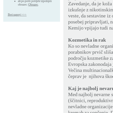
ali po pošti pošljete izpolnjen
Zavedanje, da je koža 
obrazec:
Obrazec
.
izkušnje z nikotinskim
Beri naprej >>>
veste, da sestavine iz
posebej pripravljati, 
Kemijo vpijajo tudi naš
Kozmetika in rak
Ko so nevladne organi
porabnikov prvič sliš
področju kozmetike za
Evropska zakonodaja j
Večina multinacionalk 
čeprav je njihova ško
Kaj je najbolj nevar
Med najbolj nevarne 
(ščitnici, reprodukti
nevladne organizacije 
kremah za sončenje. D