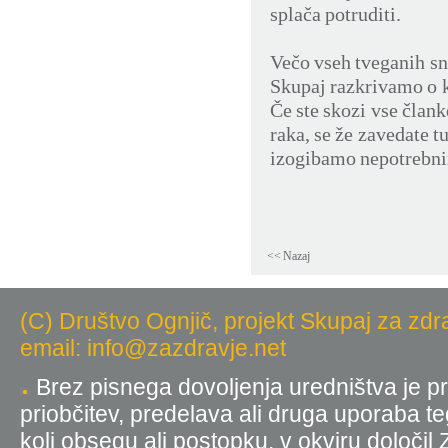
splača potruditi.
Večo vseh tveganih sn
Skupaj razkrivamo o k
Če ste skozi vse članke
raka, se že zavedate t
izogibamo nepotrebn
<< Nazaj
(C) Društvo Ognjič, projekt Skupaj za zdr
email: info@zazdravje.net
Brez pisnega dovoljenja uredništva je pr
priobčitev, predelava ali druga uporaba t
koli obsegu ali postopku, v okviru določil