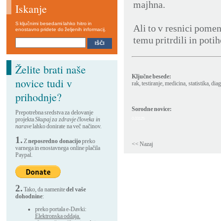
majhna.
Iskanje
S ključnimi besedami lahko hitro in
Ali to v resnici pomen
enostavno pridete do željenih informacij.
temu pritrdili in poti
Želite brati naše
Ključne besede:
novice tudi v
rak
,
testiranje
,
medicina
,
statistika
,
dia
prihodnje?
Sorodne novice:
Prepotrebna sredstva za delovanje
projekta
Skupaj za zdravje človeka in
0,03125
narave
lahko donirate na več načinov.
1.
Z
neposredno donacijo
preko
<< Nazaj
varnega in enostavnega online plačila
Paypal.
2.
Tako, da namenite
del vaše
dohodnine
:
preko portala e-Davki:
Elektronska oddaja.