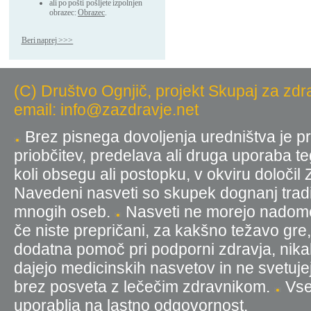
ali po pošti pošljete izpolnjen
obrazec:
Obrazec
.
Beri naprej >>>
(C) Društvo Ognjič, projekt Skupaj za zdr
email: info@zazdravje.net
Brez pisnega dovoljenja uredništva je pr
priobčitev, predelava ali druga uporaba t
koli obsegu ali postopku, v okviru določil
Navedeni nasveti so skupek dognanj tradic
mnogih oseb.
Nasveti ne morejo nadomest
če niste prepričani, za kakšno težavo gre
dodatna pomoč pri podporni zdravja, nika
dajejo medicinskih nasvetov in ne svetujej
brez posveta z lečečim zdravnikom.
Vse 
uporablja na lastno odgovornost.