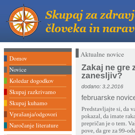
Aktualne novice
Domov
Zakaj ne gre 
Novice
zanesljiv?
Koledar dogodkov
dodano: 3.2.2016
Skupaj razkrivamo
februarske novi
Skupaj kuhamo
Predstavljajte si, da v
Vprašanja/odgovori
pokazal, da imate rak
prepričan je o tem. V
Naročanje literature
pove, da gre za 99-ods