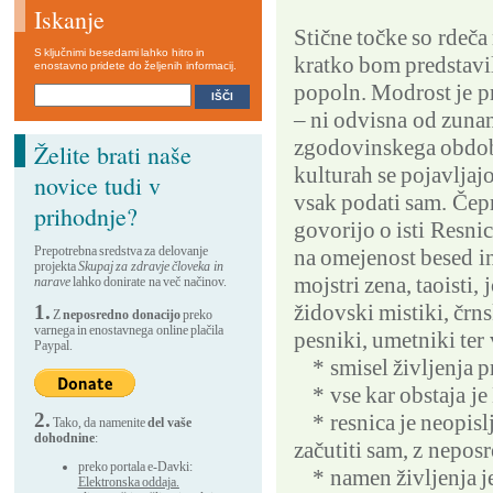
Iskanje
Stične točke so rdeča 
S ključnimi besedami lahko hitro in
kratko bom predstavil
enostavno pridete do željenih informacij.
popoln. Modrost je pr
– ni odvisna od zunan
zgodovinskega obdobj
Želite brati naše
kulturah se pojavljajo
novice tudi v
vsak podati sam. Čep
prihodnje?
govorijo o isti Resnic
Prepotrebna sredstva za delovanje
na omejenost besed in
projekta
Skupaj za zdravje človeka in
mojstri zena, taoisti, 
narave
lahko donirate na več načinov.
židovski mistiki, črns
1.
Z
neposredno donacijo
preko
varnega in enostavnega online plačila
pesniki, umetniki ter
Paypal.
* smisel življenja p
* vse kar obstaja je 
2.
* resnica je neopislj
Tako, da namenite
del vaše
dohodnine
:
začutiti sam, z nepos
preko portala e-Davki:
* namen življenja je 
Elektronska oddaja.