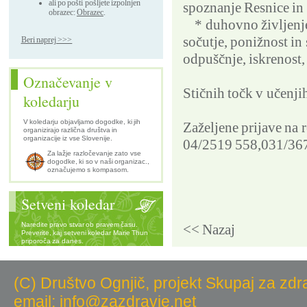
ali po pošti pošljete izpolnjen
spoznanje Resnice in
obrazec:
Obrazec
.
* duhovno življenje 
sočutje, ponižnost in
Beri naprej >>>
odpuščnje, iskrenost
Označevanje v
Stičnih točk v učenji
koledarju
V koledarju objavljamo dogodke, ki jih
Zaželjene prijave na r
organizirajo različna društva in
organizacije iz vse Slovenije.
04/2519 558,031/367 
Za lažje razločevanje zato vse
dogodke, ki so v naši organizac.,
označujemo s kompasom.
Setveni koledar
Naredite pravo stvar ob pravem času.
<< Nazaj
Preverite, kaj setveni koledar Marie Thun
priporoča za danes.
(C) Društvo Ognjič, projekt Skupaj za zdr
email: info@zazdravje.net