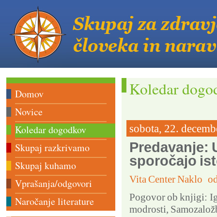
Koledar dogo
Domov
Novice
sobota, 22. decemb
Koledar dogodkov
Predavanje: U
Skupaj razkrivamo
sporočajo is
Skupaj kuhamo
Vita Center Naklo o
Vprašanja/odgovori
Pogovor ob knjigi: I
Naročanje literature
modrosti, Samozalož