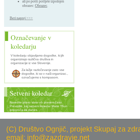
ali po pošti pošljete izpolnjen
obrazec:
Obrazec
.
Beri naprej >>>
Označevanje v
koledarju
V koledarju objavljamo dogodke, ki jih
organizirajo različna društva in
organizacije iz vse Slovenije.
Za lažje razločevanje zato vse
dogodke, ki so v naši organizac.,
označujemo s kompasom.
Setveni koledar
Naredite pravo stvar ob pravem času.
Preverite, kaj setveni koledar Marie Thun
priporoča za danes.
(C) Društvo Ognjič, projekt Skupaj za zdr
email: info@zazdravje.net