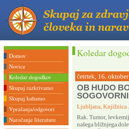
Koledar dogo
Domov
Novice
četrtek, 16. oktobe
Koledar dogodkov
OB HUDO BO
Skupaj razkrivamo
SOGOVORNI
Skupaj kuhamo
Ljubljana, Knjižnic
Vprašanja/odgovori
Rak. Tumor, levkemija
Naročanje literature
našega bližnjega dole