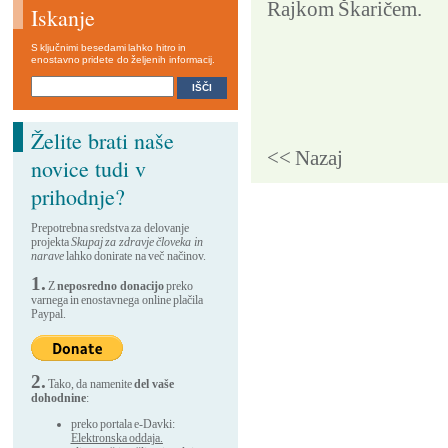
Rajkom Škaričem.
Iskanje
S ključnimi besedami lahko hitro in
enostavno pridete do željenih informacij.
Želite brati naše
<< Nazaj
novice tudi v
prihodnje?
Prepotrebna sredstva za delovanje
projekta
Skupaj za zdravje človeka in
narave
lahko donirate na več načinov.
1.
Z
neposredno donacijo
preko
varnega in enostavnega online plačila
Paypal.
2.
Tako, da namenite
del vaše
dohodnine
:
preko portala e-Davki:
Elektronska oddaja.