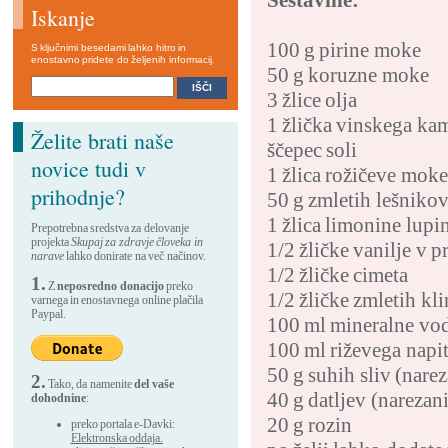
Sestavine:
Iskanje
100 g pirine moke
S ključnimi besedami lahko hitro in
enostavno pridete do željenih informacij.
50 g koruzne moke
3 žlice olja
1 žlička vinskega ka
Želite brati naše
ščepec soli
novice tudi v
1 žlica rožičeve moke
prihodnje?
50 g zmletih lešniko
1 žlica limonine lupi
Prepotrebna sredstva za delovanje
projekta
Skupaj za zdravje človeka in
1/2 žličke vanilje v p
narave
lahko donirate na več načinov.
1/2 žličke cimeta
1.
Z
neposredno donacijo
preko
1/2 žličke zmletih kl
varnega in enostavnega online plačila
Paypal.
100 ml mineralne vo
100 ml riževega napi
50 g suhih sliv (nare
2.
Tako, da namenite
del vaše
40 g datljev (narezan
dohodnine
:
20 g rozin
preko portala e-Davki:
Elektronska oddaja.