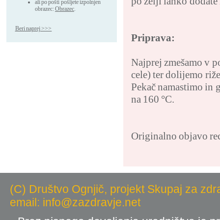
po želji lahko dodate
ali po pošti pošljete izpolnjen
obrazec:
Obrazec
.
Beri naprej >>>
Priprava:
Najprej zmešamo v po
cele) ter dolijemo ri
Pekač namastimo in g
na 160 °C.
Originalno objavo re
(C) Društvo Ognjič, projekt Skupaj za zdr
email: info@zazdravje.net