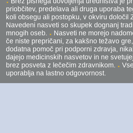
Brez pisnega dovoljenja uredništva je pr
priobčitev, predelava ali druga uporaba t
koli obsegu ali postopku, v okviru določil
Navedeni nasveti so skupek dognanj tradic
mnogih oseb.
Nasveti ne morejo nadomest
če niste prepričani, za kakšno težavo gre
dodatna pomoč pri podporni zdravja, nika
dajejo medicinskih nasvetov in ne svetujej
brez posveta z lečečim zdravnikom.
Vse 
uporablja na lastno odgovornost.