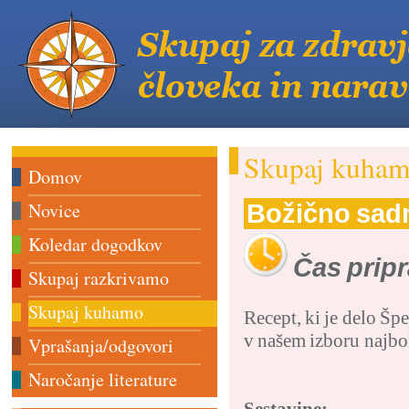
Skupaj kuha
Domov
Novice
Božično sadn
Koledar dogodkov
Čas pripr
Skupaj razkrivamo
Skupaj kuhamo
Recept, ki je delo Špe
v našem izboru najbol
Vprašanja/odgovori
Naročanje literature