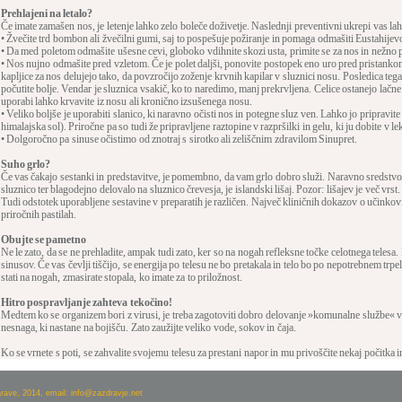
Prehlajeni na letalo?
Če imate zamašen nos, je letenje lahko zelo boleče doživetje. Naslednji preventivni ukrepi vas lah
• Žvečite trd bombon ali žvečilni gumi, saj to pospešuje požiranje in pomaga odmašiti Eustahijev
• Da med poletom odmašite ušesne cevi, globoko vdihnite skozi usta, primite se za nos in nežno pi
• Nos nujno odmašite pred vzletom. Če je polet daljši, ponovite postopek eno uro pred pristanko
kapljice za nos delujejo tako, da povzročijo zoženje krvnih kapilar v sluznici nosu. Posledica tega 
počutite bolje. Vendar je sluznica vsakič, ko to naredimo, manj prekrvljena. Celice ostanejo lačne 
uporabi lahko krvavite iz nosu ali kronično izsušenega nosu.
• Veliko boljše je uporabiti slanico, ki naravno očisti nos in potegne sluz ven. Lahko jo pripravite
himalajska sol). Priročne pa so tudi že pripravljene raztopine v razpršilki in gelu, ki ju dobite v l
• Dolgoročno pa sinuse očistimo od znotraj s sirotko ali zeliščnim zdravilom Sinupret.
Suho grlo?
Če vas čakajo sestanki in predstavitve, je pomembno, da vam grlo dobro služi. Naravno sredstvo,
sluznico ter blagodejno delovalo na sluznico črevesja, je islandski lišaj. Pozor: lišajev je več vrst.
Tudi odstotek uporabljene sestavine v preparatih je različen. Največ kliničnih dokazov o učinkovit
priročnih pastilah.
Obujte se pametno
Ne le zato, da se ne prehladite, ampak tudi zato, ker so na nogah refleksne točke celotnega telesa
sinusov. Če vas čevlji tiščijo, se energija po telesu ne bo pretakala in telo bo po nepotrebnem trpelo.
stati na nogah, zmasirate stopala, ko imate za to priložnost.
Hitro pospravljanje zahteva tekočino!
Medtem ko se organizem bori z virusi, je treba zagotoviti dobro delovanje »komunalne službe« v t
nesnaga, ki nastane na bojišču. Zato zaužijte veliko vode, sokov in čaja.
Ko se vrnete s poti, se zahvalite svojemu telesu za prestani napor in mu privoščite nekaj počitka i
arave, 2014, email: info@zazdravje.net