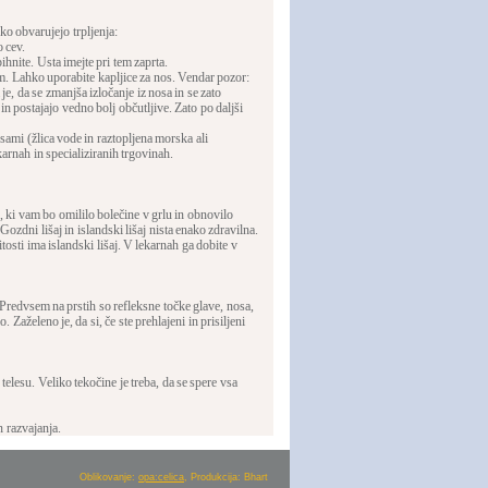
ko obvarujejo trpljenja:
o cev.
hnite. Usta imejte pri tem zaprta.
m. Lahko uporabite kapljice za nos. Vendar pozor:
je, da se zmanjša izločanje iz nosa in se zato
in postajajo vedno bolj občutljive. Zato po daljši
 sami (žlica vode in raztopljena morska ali
ekarnah in specializiranih trgovinah.
 ki vam bo omililo bolečine v grlu in obnovilo
 Gozdni lišaj in islandski lišaj nista enako zdravilna.
osti ima islandski lišaj. V lekarnah ga dobite v
. Predvsem na prstih so refleksne točke glave, nosa,
 Zaželeno je, da si, če ste prehlajeni in prisiljeni
elesu. Veliko tekočine je treba, da se spere vsa
n razvajanja.
Oblikovanje:
opa:celica
, Produkcija: Bhart