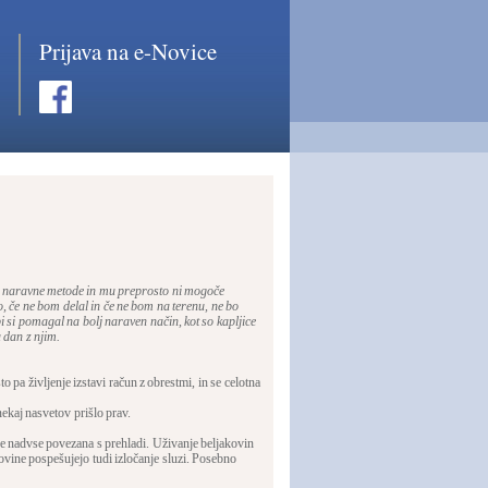
Prijava na e-Novice
na naravne metode in mu preprosto ni mogoče
o, če ne bom delal in če ne bom na terenu, ne bo
 si pomagal na bolj naraven način, kot so kapljice
a dan z njim.
o pa življenje izstavi račun z obrestmi, in se celotna
ekaj nasvetov prišlo prav.
 je nadvse povezana s prehladi. Uživanje beljakovin
kovine pospešujejo tudi izločanje sluzi. Posebno