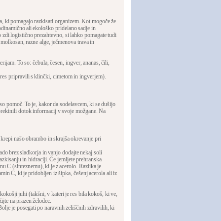
ila, ki pomagajo razkisati organizem. Kot mogoče že
odinamično ali ekološko pridelano sadje in
o zdi logistično prezahtevno, si lahko pomagate tudi
li molkosan, razne alge, ječmenova trava in
erijam. To so: čebula, česen, ingver, ananas, čili,
res pripravili s klinčki, cimetom in ingverjem).
iso pomoč. To je, kakor da sodelavcem, ki se dušijo
e prekinili dotok informacij v svoje možgane. Na
krepi našo obrambo in skrajša okrevanje pri
o brez sladkorja in vanjo dodajte nekaj soli
zkisanju in hidraciji. Če jemljete prehranska
nu C (sinteznemu), ki je z acerolo. Razlika je
n C, ki je pridobljen iz šipka, češenj acerola ali iz
košji juhi (takšni, v kateri je res bila kokoš, ki ve,
užijte na prazen želodec.
olje je posegati po naravnih zeliščnih zdravilih, ki