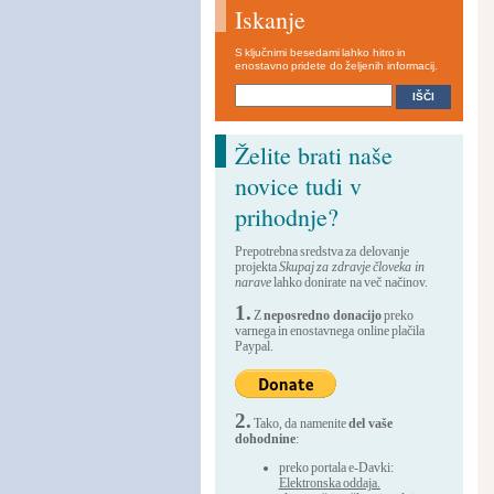
Iskanje
S ključnimi besedami lahko hitro in
enostavno pridete do željenih informacij.
Želite brati naše
novice tudi v
prihodnje?
Prepotrebna sredstva za delovanje
projekta
Skupaj za zdravje človeka in
narave
lahko donirate na več načinov.
1.
Z
neposredno donacijo
preko
varnega in enostavnega online plačila
Paypal.
2.
Tako, da namenite
del vaše
dohodnine
:
preko portala e-Davki:
Elektronska oddaja.