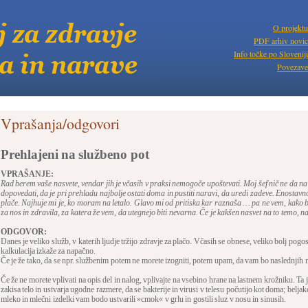
O projektu
PDF arhiv novic
Info točke po Sloveniji
Povezave
Vprašanja/odgovori
Prehlajeni na službeno pot
VPRAŠANJE:
Rad berem vaše nasvete, vendar jih je včasih v praksi nemogoče upoštevati. Moj šef nič ne da 
dopovedati, da je pri prehladu najbolje ostati doma in pustiti naravi, da uredi zadeve. Enostavn
plače. Najhuje mi je, ko moram na letalo. Glavo mi od pritiska kar raznaša … pa ne vem, kako bi
za nos in zdravila, za katera že vem, da utegnejo biti nevarna. Če je kakšen nasvet na to temo, n
ODGOVOR:
Danes je veliko služb, v katerih ljudje tržijo zdravje za plačo. Včasih se obnese, veliko bolj pogost
kalkulacija izkaže za napačno.
Če je že tako, da se npr. službenim potem ne morete izogniti, potem upam, da vam bo naslednjih n
Če že ne morete vplivati na opis del in nalog, vplivajte na vsebino hrane na lastnem krožniku. Ta
zakisa telo in ustvarja ugodne razmere, da se bakterije in virusi v telesu počutijo kot doma; belja
mleko in mlečni izdelki vam bodo ustvarili »cmok« v grlu in gostili sluz v nosu in sinusih.