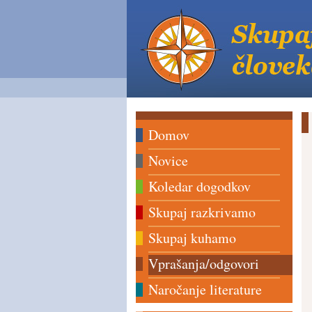
Domov
Novice
Koledar dogodkov
Skupaj razkrivamo
Skupaj kuhamo
Vprašanja/odgovori
Naročanje literature