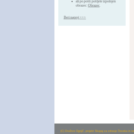
ali po pošti pošljete izpolnjen
obrazec:
Obrazec
.
Beri naprej >>>
(C) Društvo Ognjič, projekt Skupaj za zdravje človeka in n