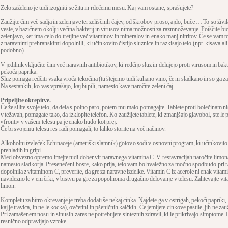
Zelo zaželeno je tudi izogniti se žitu in rdečemu mesu. Kaj vam ostane, sprašujete?
Zaužijte čim več sadja in zelenjave ter zeliščnih čajev, od škrobov proso, ajdo, buče … To so živ
veste, v bazičnem okolju večina bakterij in virusov nima možnosti za razmnoževanje. Poiščite bi
zelenjavo, ker ima celo do tretjine več vitaminov in mineralov in enako manj nitritov. Če se vam t
z naravnimi prehranskimi dopolnili, ki učinkovito čistijo sluznice in razkisajo telo (npr. kisava a
podobno).
V jedilnik vključite čim več naravnih antibiotikov, ki redčijo sluz in delujejo proti virusom in bakt
pekoča paprika.
Sluz pomaga redčiti vsaka vroča tekočina (tu štejemo tudi kuhano vino, če ni sladkano in so ga za
Na sestankih, ko vas vprašajo, kaj bi pili, namesto kave naročite zeleni čaj.
Pripeljite okrepitve.
Če že silite svoje telo, da dela s polno paro, potem mu malo pomagajte. Tablete proti bolečinam n
v težavah, pomagate tako, da izklopite telefon. Ko zaužijete tablete, ki zmanjšajo glavobol, ste l
»fronti« v vašem telesu pa je enako hudo kot prej.
Če bi svojemu telesu res radi pomagali, to lahko storite na več načinov.
Alkoholni izvleček Echinaceje (ameriški slamnik) gotovo sodi v osnovni program, ki učinkovito 
prehladih in gripi.
Med obvezno opremo imejte tudi dober vir naravnega vitamina C. V restavracijah naročite limonad
namesto sladkorja. Presenečeni boste, kako prija, telo vam bo hvaležno za močno spodbudo pri ra
dopolnila z vitaminom C, preverite, da gre za naravne izdelke. Vitamin C iz acerole ni enak vitami
navidezno le v eni črki, v bistvu pa gre za popolnoma drugačno delovanje v telesu. Zahtevajte vitami
limon.
Kompletu za hitro okrevanje je treba dodati še nekaj cinka. Najdete ga v ostrigah, pekoči papriki, ko
kaj je travica, in ne le kocka), ovčetini in pšeničnih kalčkih. Če jemljete cinkove pastile, jih ne za
Pri zamašenem nosu in sinusih zares ne potrebujete sinteznih zdravil, ki le prikrivajo simptome. B
resnično odpravljajo vzroke.