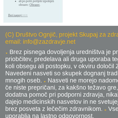
ali po pošti pošljete izpolnjen
obrazec:
Obrazec
.
Beri naprej >>>
(C) Društvo Ognjič, projekt Skupaj za zdr
email: info@zazdravje.net
Brez pisnega dovoljenja uredništva je pr
priobčitev, predelava ali druga uporaba t
koli obsegu ali postopku, v okviru določil
Navedeni nasveti so skupek dognanj tradic
mnogih oseb.
Nasveti ne morejo nadomest
če niste prepričani, za kakšno težavo gre
dodatna pomoč pri podporni zdravja, nika
dajejo medicinskih nasvetov in ne svetujej
brez posveta z lečečim zdravnikom.
Vse 
uporablja na lastno odgovornost.