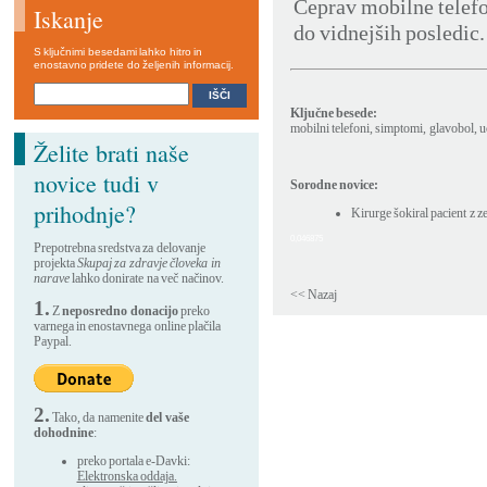
Čeprav mobilne telefo
Iskanje
do vidnejših posledic.
S ključnimi besedami lahko hitro in
enostavno pridete do željenih informacij.
Ključne besede:
mobilni telefoni
,
simptomi
,
glavobol
,
u
Želite brati naše
novice tudi v
Sorodne novice:
prihodnje?
Kirurge šokiral pacient z z
0,046875
Prepotrebna sredstva za delovanje
projekta
Skupaj za zdravje človeka in
narave
lahko donirate na več načinov.
<< Nazaj
1.
Z
neposredno donacijo
preko
varnega in enostavnega online plačila
Paypal.
2.
Tako, da namenite
del vaše
dohodnine
:
preko portala e-Davki:
Elektronska oddaja.