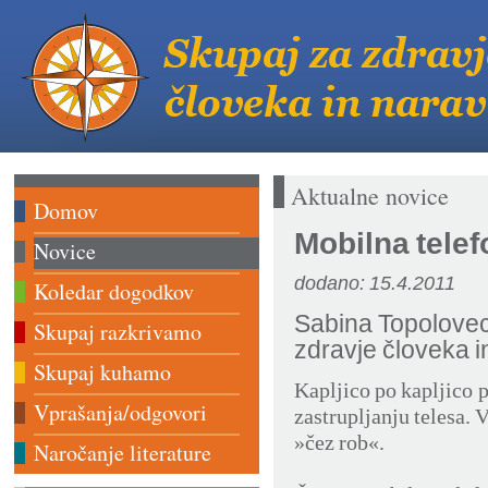
Aktualne novice
Domov
Mobilna telef
Novice
dodano: 15.4.2011
Koledar dogodkov
Sabina Topolovec
Skupaj razkrivamo
zdravje človeka i
Skupaj kuhamo
Kapljico po kapljico 
Vprašanja/odgovori
zastrupljanju telesa. V
»čez rob«.
Naročanje literature