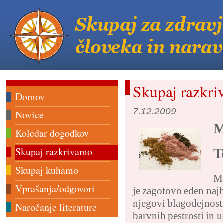
Skupaj razkr
Domov
7.12.2009
Novice
M
Koledar dogodkov
Skupaj razkrivamo
T
Skupaj kuhamo
Mi
Vprašanja/odgovori
je zagotovo eden najh
njegovi blagodejnost
Naročanje literature
barvnih pestrosti in 