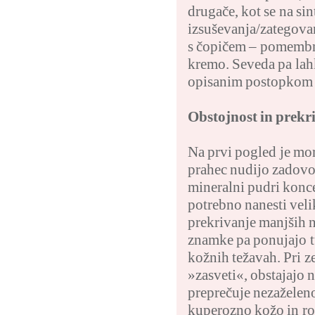
drugače, kot se na sin
izsuševanja/zategova
s čopičem – pomembno
kremo. Seveda pa lahk
opisanim postopkom –
Obstojnost in prekr
Na prvi pogled je mord
prahec nudijo zadovol
mineralni pudri koncen
potrebno nanesti veli
prekrivanje manjših n
znamke pa ponujajo tu
kožnih težavah. Pri z
»zasveti«, obstajajo 
preprečuje nezaželeno
kuperozno kožo in ro