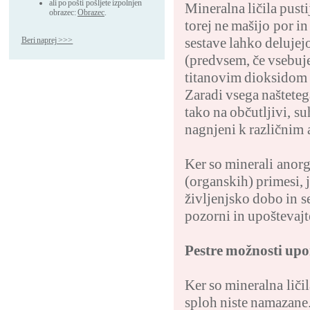
ali po pošti pošljete izpolnjen
Mineralna ličila pust
obrazec:
Obrazec
.
torej ne mašijo por i
sestave lahko deluje
Beri naprej >>>
(predvsem, če vsebuj
titanovim dioksidom 
Zaradi vsega našteteg
tako na občutljivi, su
nagnjeni k različnim 
Ker so minerali anorg
(organskih) primesi, 
življenjsko dobo in s
pozorni in upoštevajt
Pestre možnosti upor
Ker so mineralna ličil
sploh niste namazane.