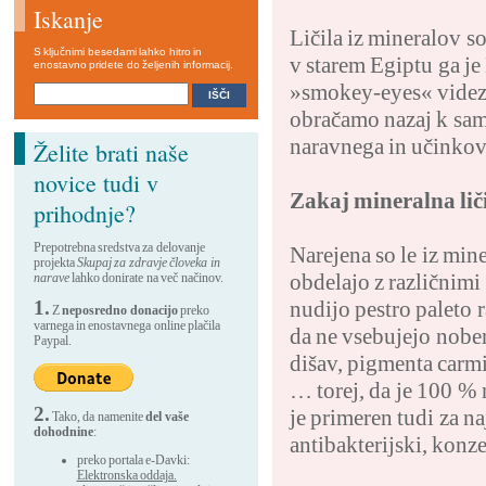
Iskanje
Ličila iz mineralov so 
S ključnimi besedami lahko hitro in
v starem Egiptu ga je
enostavno pridete do željenih informacij.
»smokey-eyes« videz. 
obračamo nazaj k sam
naravnega in učinkov
Želite brati naše
novice tudi v
Zakaj mineralna lič
prihodnje?
Prepotrebna sredstva za delovanje
Narejena so le iz mine
projekta
Skupaj za zdravje človeka in
obdelajo z različnimi
narave
lahko donirate na več načinov.
1.
nudijo pestro paleto r
Z
neposredno donacijo
preko
varnega in enostavnega online plačila
da ne vsebujejo noben
Paypal.
dišav, pigmenta carmi
… torej, da je 100 % 
2.
je primeren tudi za n
Tako, da namenite
del vaše
dohodnine
:
antibakterijski, konz
preko portala e-Davki:
Elektronska oddaja.