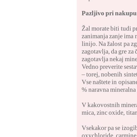
Pazljivo pri nakupu
Žal morate biti tudi p
zanimanja zanje ima 
linijo. Na žalost pa 
zagotavlja, da gre za 
zagotavlja nekaj mine
Vedno preverite sesta
– torej, nobenih sint
Vse naštete in opisane
% naravna mineralna l
V kakovostnih mineral
mica, zinc oxide, tit
Vsekakor pa se izogib
oxychloride, carmine