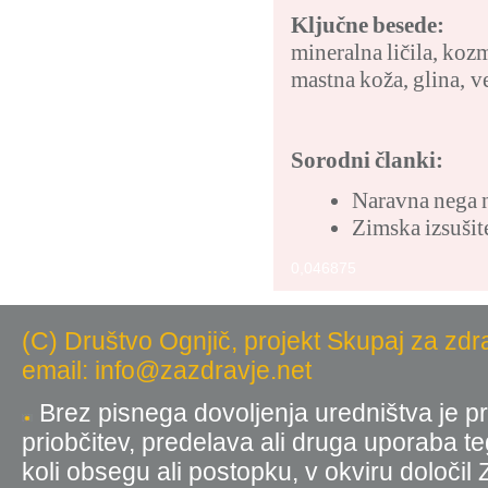
Ključne besede:
mineralna ličila
,
kozm
mastna koža
,
glina
,
v
Sorodni članki:
Naravna nega n
Zimska izsušit
0,046875
(C) Društvo Ognjič, projekt Skupaj za zdr
email: info@zazdravje.net
Brez pisnega dovoljenja uredništva je pr
priobčitev, predelava ali druga uporaba t
koli obsegu ali postopku, v okviru določil