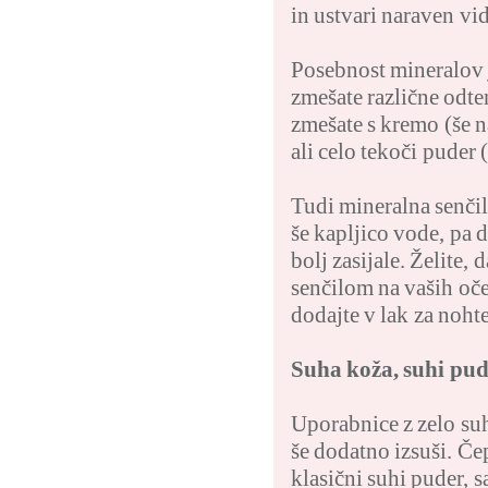
in ustvari naraven vid
Posebnost mineralov 
zmešate različne odte
zmešate s kremo (še n
ali celo tekoči puder
Tudi mineralna senčil
še kapljico vode, pa 
bolj zasijale. Želite,
senčilom na vaših oče
dodajte v lak za nohte
Suha koža, suhi pu
Uporabnice z zelo suh
še dodatno izsuši. Če
klasični suhi puder, s