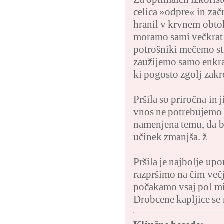
celica »odpre« in zač
hranil v krvnem obtok
moramo sami večkrat n
potrošniki mečemo st
zaužijemo samo enkrat
ki pogosto zgolj zakro
Pršila so priročna in 
vnos ne potrebujemo 
namenjena temu, da bi
učinek zmanjša. ž
Pršila je najbolje up
razpršimo na čim večj
počakamo vsaj pol mi
Drobcene kapljice se