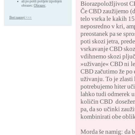
ali po pošti pošljete izpolnjen
Biorazpoložljivost CB
obrazec:
Obrazec
.
Če CBD zaužijemo (de
telo vsrka le kakih 1
Beri naprej >>>
neposredno v kri, ampa
preostanek pa se spro
poti skozi jetra, pred
vsrkavanje CBD skozi
vdihnemo skozi pljuč
»uživanje« CBD ni le 
CBD začutimo že po en
uživanju. To je zlasti
potrebujemo hiter uči
lahko tudi odmerek u
količin CBD dosežemo
pa, da so učinki zauž
kombinirati obe obli
Morda še namig: da bo