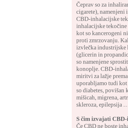
Čeprav so za inhalira
cigarete), namenjeni 
CBD-inhalacijske tek
inhalacijske tekočine
kot so kancerogeni nit
proti zmrzovanju. Ka
izvlečka industrijske
(glicerin in propandi
so namenjene sprostit
konoplje. CBD-inhala
miritvi za lažje prem
uporabljamo tudi kot 
so diabetes, povišan 
mišicah, migrena, art
skleroza, epilepsija 
S čim izvajati CBD-
Če CBD ne boste inhali