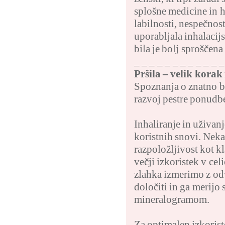
splošne medicine in h
labilnosti, nespečnos
uporabljala inhalacij
bila je bolj sproščena
_ _ _ _ _ _ _ _ _ _ _ 
Pršila – velik korak
Spoznanja o znatno bo
razvoj pestre ponudbe
Inhaliranje in uživan
koristnih snovi. Nekat
razpoložljivost kot k
večji izkoristek v cel
zlahka izmerimo z odv
določiti in ga merijo 
mineralogramom.
Za optimalen izkorist