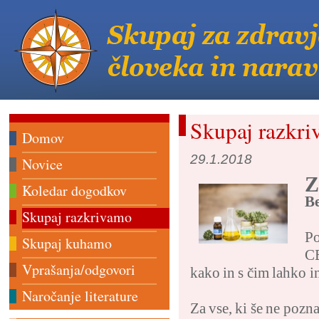
Skupaj razkr
Domov
29.1.2018
Novice
Z
Koledar dogodkov
Be
Skupaj razkrivamo
Po
Skupaj kuhamo
CB
Vprašanja/odgovori
kako in s čim lahko
Naročanje literature
Za vse, ki še ne pozn