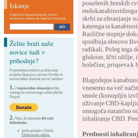
posušenih ženskih cv
Iskanje
endokanabinoidnega s
S ključnimi besedami lahko hitro in
skrbi za ohranjanje n
enostavno pridete do željenih informacij.
katerega ta kanabinoi
Različne stopnje dok
spodbuja obnovo živčn
Želite brati naše
radikali. Poleg tega 
novice tudi v
glukoze, ščiti ožilje,
prihodnje?
bolečine, prispeva k 
Prepotrebna sredstva za delovanje
projekta
Skupaj za zdravje človeka in
Blagodejne kanabinoi
narave
lahko donirate na več načinov.
1.
vnesemo na več način
Z
neposredno donacijo
preko
varnega in enostavnega online plačila
smole (konopljin izvle
Paypal.
uživanje CBD-kapljic
omogoča natančno odm
2.
inhaliranje CBD. Pred
Tako, da namenite
del vaše
dohodnine
:
preko portala e-Davki:
Prednosti inhalira
Elektronska oddaja.