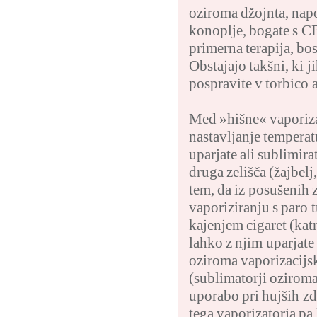
oziroma džojnta, nap
konoplje, bogate s C
primerna terapija, bos
Obstajajo takšni, ki j
pospravite v torbico a
Med »hišne« vaporizat
nastavljanje temperat
uparjate ali sublimir
druga zelišča (žajbelj
tem, da iz posušenih z
vaporiziranju s paro 
kajenjem cigaret (kat
lahko z njim uparjat
oziroma vaporizacijs
(sublimatorji oziroma 
uporabo pri hujših zd
tega vaporizatorja pa