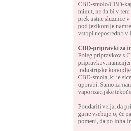
CBD-smolo/CBD-kaplji
minut, ne da bi v tem
prek ustne sluznice v
pod jezikom je namreč
vstopi neposredno v 
CBD-pripravki za i
Poleg pripravkov s C
pripravkov, namenjen
industrijske konoplje
CBD-smola, ki je sice
uporabi. Samo za name
vaporizacijske tekoč
Poudariti velja, da p
ga ne vsebujejo, če p
pomeni, da po inhalir