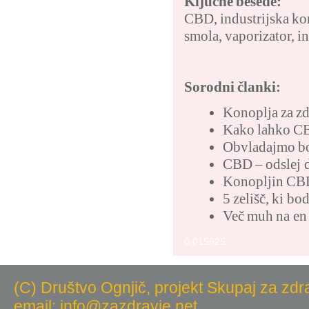
Ključne besede:
CBD
,
industrijska ko
smola
,
vaporizator
,
i
Sorodni članki:
Konoplja za zd
Kako lahko CB
Obvladajmo bo
CBD – odslej 
Konopljin CBD
5 zelišč, ki b
Več muh na en
0,015625
(C) Društvo Ognjič, projekt Skupaj za zdr
email: info@zazdravje.net