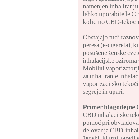
namenjen inhaliranju 
lahko uporabite le C
količino CBD-tekočine
Obstajajo tudi raznov
peresa (e-cigareta), k
posušene ženske cvet
inhalacijske oziroma 
Mobilni vaporizatorji
za inhaliranje inhala
vaporizacijsko tekoč
segreje in upari.
Primer blagodejne 
CBD inhalacijske tekoč
pomoč pri obvladovan
delovanja CBD-inhala
ženski, ki trpi zarad