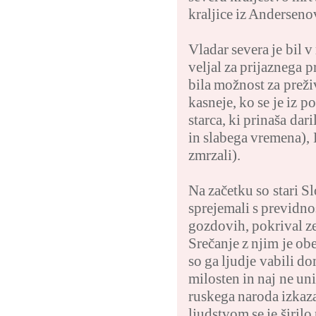
kraljice iz Anderseno
Vladar severa je bil 
veljal za prijaznega p
bila možnost za prež
kasneje, ko se je iz 
starca, ki prinaša dar
in slabega vremena),
zmrzali).
Na začetku so stari S
sprejemali s previdnos
gozdovih, pokrival ze
Srečanje z njim je ob
so ga ljudje vabili do
milosten in naj ne un
ruskega naroda izkaz
ljudstvom se je širilo