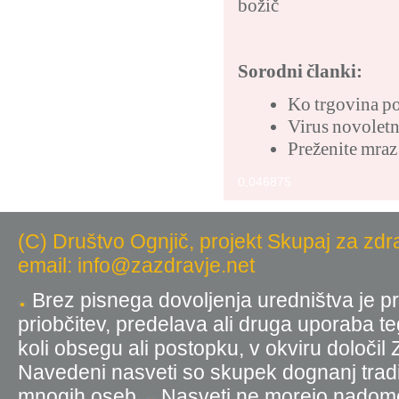
božič
Sorodni članki:
Ko trgovina p
Virus novoletn
Preženite mra
0,046875
(C) Društvo Ognjič, projekt Skupaj za zdr
email: info@zazdravje.net
Brez pisnega dovoljenja uredništva je pr
priobčitev, predelava ali druga uporaba t
koli obsegu ali postopku, v okviru določil
Navedeni nasveti so skupek dognanj tradic
mnogih oseb.
Nasveti ne morejo nadomest