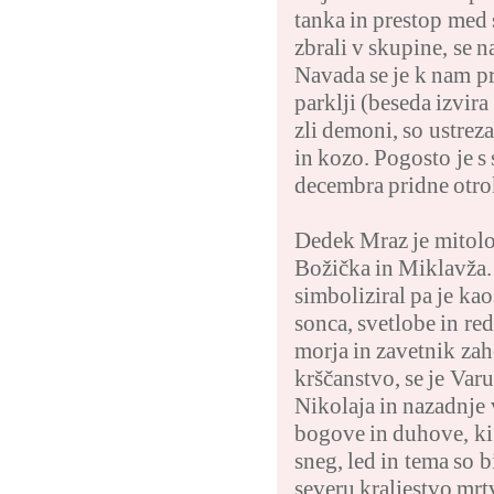
tanka in prestop med 
zbrali v skupine, se 
Navada se je k nam p
parklji (beseda izvira
zli demoni, so ustrez
in kozo. Pogosto je s 
decembra pridne otro
Dedek Mraz je mitološ
Božička in Miklavža.
simboliziral pa je kao
sonca, svetlobe in re
morja in zavetnik zaho
krščanstvo, se je Var
Nikolaja in nazadnje 
bogove in duhove, ki 
sneg, led in tema so 
severu kraljestvo mrt