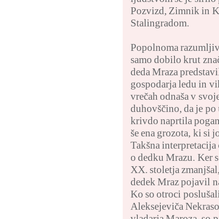
Pozvizd, Zimnik in K
Stalingradom.
Popolnoma razumljivo 
samo dobilo krut znača
deda Mraza predstavi
gospodarja ledu in vih
vrečah odnaša v svoje
duhovščino, da je po 
krivdo naprtila poga
še ena grozota, ki si 
Takšna interpretacija
o dedku Mrazu. Ker se
XX. stoletja zmanjšal,
dedek Mraz pojavil na
Ko so otroci posluša
Aleksejeviča Nekraso
vladarja Maroza, so pr