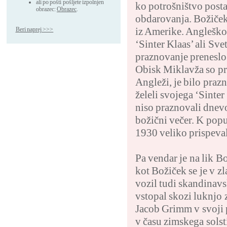
ali po pošti pošljete izpolnjen
ko potrošništvo posta
obrazec:
Obrazec
.
obdarovanja. Božiček
iz Amerike. Angleško
Beri naprej >>>
‘Sinter Klaas’ ali Sve
praznovanje preneslo
Obisk Miklavža so pr
Angleži, je bilo praz
želeli svojega ‘Sinter
niso praznovali dnevo
božični večer. K popul
1930 veliko prispeval
Pa vendar je na lik 
kot Božiček se je v zl
vozil tudi skandinavs
vstopal skozi luknjo z
Jacob Grimm v svoji 
v času zimskega solst