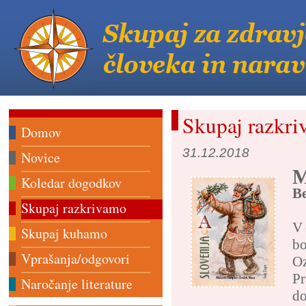
Skupaj razkr
Domov
31.12.2018
Novice
M
Koledar dogodkov
Be
Skupaj razkrivamo
V 
Skupaj kuhamo
bo
Vprašanja/odgovori
Oz
Pr
Naročanje literature
do