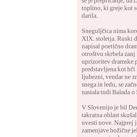
se je prepričanje, da 
toplino, ki greje kot
darila.
Sneguljčica nima kore
XIX. stoletja. Ruski 
napisal poetično dra
otroštvu skrbela zan
uprizoritev dramske p
predstavljena kot hč
ljubezni, vendar ne zm
snega in ledu, se začn
nastala tudi Balada 
V Slovenijo je bil De
takratna oblast skuša
uvesti nove. Najprej j
zamenjave božične jel