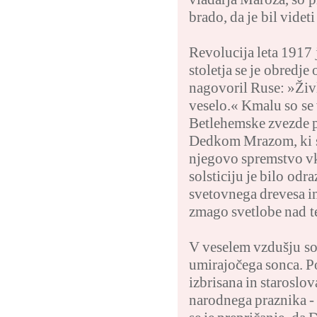
brado, da je bil videt
Revolucija leta 1917 j
stoletja se je obredj
nagovoril Ruse: »Življ
veselo.« Kmalu so se 
Betlehemske zvezde p
Dedkom Mrazom, ki so 
njegovo spremstvo vk
solsticiju je bilo odr
svetovnega drevesa in
zmago svetlobe nad 
V veselem vzdušju so s
umirajočega sonca. P
izbrisana in staroslo
narodnega praznika - 