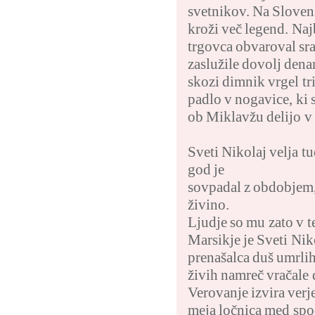
svetnikov. Na Sloven
kroži več legend. Naj
trgovca obvaroval sra
zaslužile dovolj denar
skozi dimnik vrgel tri
padlo v nogavice, ki s
ob Miklavžu delijo v
Sveti Nikolaj velja tu
god je
sovpadal z obdobjem, 
živino.
Ljudje so mu zato v te
Marsikje je Sveti Nik
prenašalca duš umrlih
živih namreč vračale
Verovanje izvira verje
meja ločnica med spo