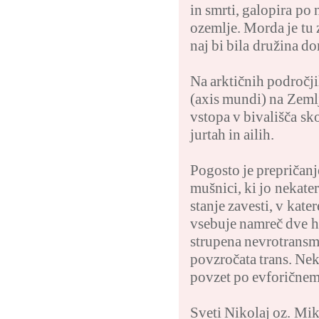
in smrti, galopira po
ozemlje. Morda je tu 
naj bi bila družina d
Na arktičnih področji
(axis mundi) na Zemlj
vstopa v bivališča sk
jurtah in ailih.
Pogosto je prepričanj
mušnici, ki jo nekate
stanje zavesti, v kat
vsebuje namreč dve h
strupena nevrotransm
povzročata trans. Nek
povzet po evforičnem s
Sveti Nikolaj oz. Mik