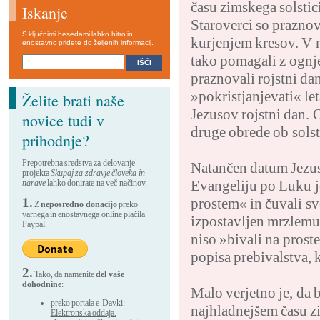
času zimskega solsti
Iskanje
Staroverci so praznov
S ključnimi besedami lahko hitro in
kurjenjem kresov. V n
enostavno pridete do željenih informacij.
tako pomagali z ognje
praznovali rojstni da
»pokristjanjevati« let
Želite brati naše
Jezusov rojstni dan. 
novice tudi v
druge obrede ob solst
prihodnje?
Prepotrebna sredstva za delovanje
Natančen datum Jezus
projekta
Skupaj za zdravje človeka in
Evangeliju po Luku je
narave
lahko donirate na več načinov.
1.
prostem« in čuvali s
Z
neposredno donacijo
preko
varnega in enostavnega online plačila
izpostavljen mrzlemu d
Paypal.
niso »bivali na prost
popisa prebivalstva, k
2.
Tako, da namenite
del vaše
dohodnine
:
Malo verjetno je, da b
preko portala e-Davki:
najhladnejšem času zi
Elektronska oddaja.