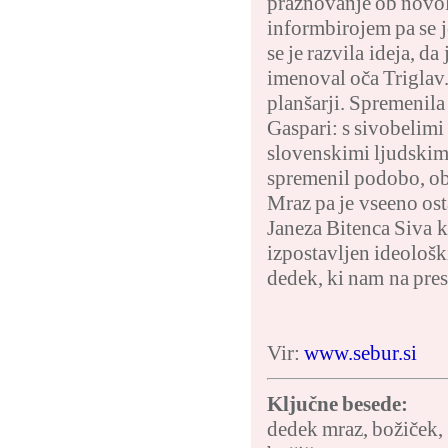
praznovanje ob novole
informbirojem pa se 
se je razvila ideja, d
imenoval oča Triglav. 
planšarji. Spremenila
Gaspari: s sivobelimi
slovenskimi ljudskimi
spremenil podobo, obv
Mraz pa je vseeno osta
Janeza Bitenca Siva 
izpostavljen ideološk
dedek, ki nam na pres
Vir:
www.sebur.si
Ključne besede:
dedek mraz
,
božiček
,