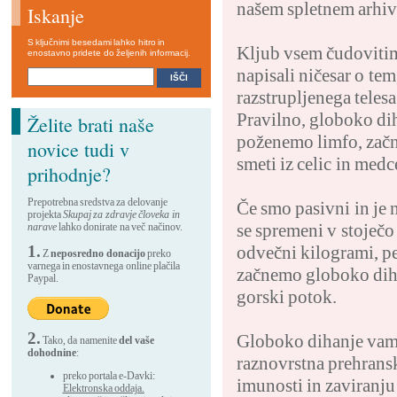
našem spletnem arhi
Iskanje
S ključnimi besedami lahko hitro in
Kljub vsem čudoviti
enostavno pridete do željenih informacij.
napisali ničesar o tem
razstrupljenega teles
Pravilno, globoko di
Želite brati naše
poženemo limfo, začne
novice tudi v
smeti iz celic in medc
prihodnje?
Prepotrebna sredstva za delovanje
Če smo pasivni in je 
projekta
Skupaj za zdravje človeka in
se spremeni v stoječo 
narave
lahko donirate na več načinov.
1.
odvečni kilogrami, pe
Z
neposredno donacijo
preko
varnega in enostavnega online plačila
začnemo globoko diha
Paypal.
gorski potok.
2.
Globoko dihanje vam b
Tako, da namenite
del vaše
dohodnine
:
raznovrstna prehranska
preko portala e-Davki:
imunosti in zaviranju
Elektronska oddaja.