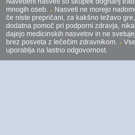
Navedeni nasveti so skupek dognanj tradic
mnogih oseb.
Nasveti ne morejo nadomest
če niste prepričani, za kakšno težavo gre
dodatna pomoč pri podporni zdravja, nika
dajejo medicinskih nasvetov in ne svetujej
brez posveta z lečečim zdravnikom.
Vse 
uporablja na lastno odgovornost.