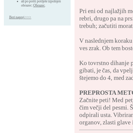
ali po pošti pošljete izpolnjen
obrazec:
Obrazec
.
Pri eni od najlažjih m
rebri, drugo pa na prs
Beri naprej >>>
trebuh; začutiti mora
V naslednjem koraku iz
ves zrak. Ob tem bost
Ko tovrstno dihanje p
gibati, je čas, da vpe
štejemo do 4, med za
PREPROSTA MET
Začnite peti! Med pet
čim večji del pesmi. 
odpirali usta. Vibrir
organov, zlasti glave