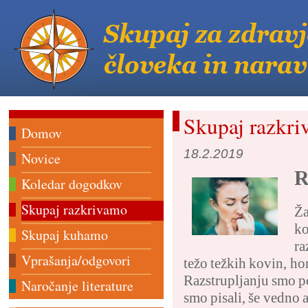
Skupaj razkr
Domov
18.2.2019
Novice
R
Koledar dogodkov
Skupaj razkrivamo
Ža
ko
Skupaj kuhamo
ra
Vprašanja/odgovori
težo težkih kovin, ho
Razstrupljanju smo po
Naročanje literature
smo pisali, še vedno 