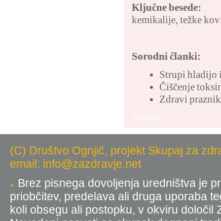
Ključne besede:
kemikalije
,
težke kov
Sorodni članki:
Strupi hladijo
Čiščenje toksi
Zdravi prazniki
0,015625
(C) Društvo Ognjič, projekt Skupaj za zdr
email: info@zazdravje.net
Brez pisnega dovoljenja uredništva je pr
priobčitev, predelava ali druga uporaba t
koli obsegu ali postopku, v okviru določil