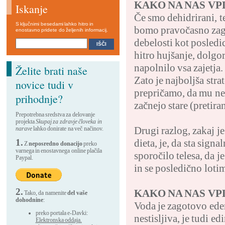
KAKO NA NAS VP
Iskanje
Če smo dehidrirani, t
S ključnimi besedami lahko hitro in
bomo pravočasno zago
enostavno pridete do željenih informacij.
debelosti kot posledi
hitro hujšanje, dolgo
napolnilo vsa zajetja
Želite brati naše
Zato je najboljša str
novice tudi v
prepričamo, da mu ne 
prihodnje?
začnejo stare (pretir
Prepotrebna sredstva za delovanje
projekta
Skupaj za zdravje človeka in
Drugi razlog, zakaj j
narave
lahko donirate na več načinov.
1.
dieta, je, da sta sign
Z
neposredno donacijo
preko
varnega in enostavnega online plačila
sporočilo telesa, da 
Paypal.
in se posledično loti
2.
KAKO NA NAS VP
Tako, da namenite
del vaše
dohodnine
:
Voda je zagotovo eden
preko portala e-Davki:
nestisljiva, je tudi e
Elektronska oddaja.