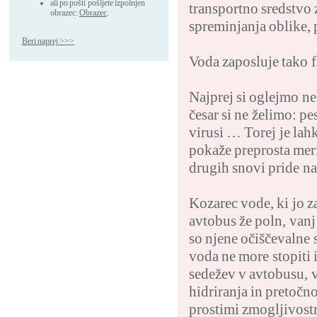
ali po pošti pošljete izpolnjen
transportno sredstvo 
obrazec:
Obrazec
.
spreminjanja oblike,
Beri naprej >>>
Voda zaposluje tako f
Najprej si oglejmo nek
česar si ne želimo: pe
virusi … Torej je lah
pokaže preprosta mer
drugih snovi pride na
Kozarec vode, ki jo za
avtobus že poln, van
so njene očiščevalne
voda ne more stopiti i
sedežev v avtobusu, v
hidriranja in pretočn
prostimi zmogljivostm