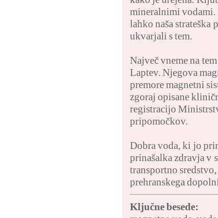
mineralnimi vodami. 
lahko naša strateška p
ukvarjali s tem.
Največ vneme na tem p
Laptev. Njegova magne
premore magnetni sist
zgoraj opisane klinič
registracijo Ministrs
pripomočkov.
Dobra voda, ki jo pr
prinašalka zdravja v s
transportno sredstvo
prehranskega dopolnil
Ključne besede: