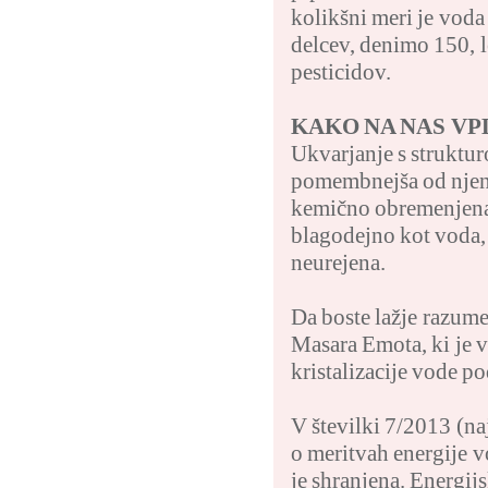
kolikšni meri je voda
delcev, denimo 150, l
pesticidov.
KAKO NA NAS VP
Ukvarjanje s struktur
pomembnejša od njene
kemično obremenjena, 
blagodejno kot voda, 
neurejena.
Da boste lažje razume
Masara Emota, ki je v
kristalizacije vode p
V številki 7/2013 (na
o meritvah energije v
je shranjena. Energij