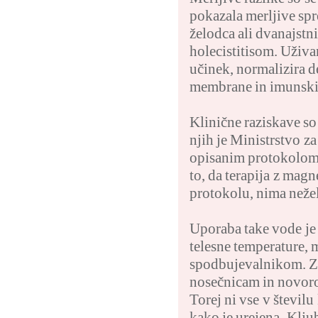
pokazala merljive spr
želodca ali dvanajstn
holecistitisom. Uživa
učinek, normalizira de
membrane in imunski
Klinične raziskave so
njih je Ministrstvo za
opisanim protokolom i
to, da terapija z mag
protokolu, nima neže
Uporaba take vode je 
telesne temperature, 
spodbujevalnikom. Za
nosečnicam in novo
Torej ni vse v števil
kako je urejena. Klju