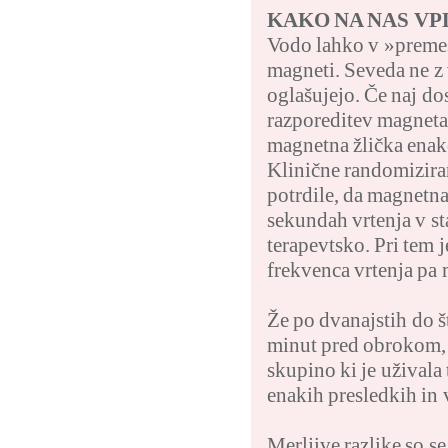
KAKO NA NAS V
Vodo lahko v »premeš
magneti. Seveda ne z
oglašujejo. Če naj do
razporeditev magneta 
magnetna žlička enak
Klinične randomiziran
potrdile, da magnetna
sekundah vrtenja v st
terapevtsko. Pri tem 
frekvenca vrtenja pa 
Že po dvanajstih do š
minut pred obrokom, o
skupino ki je uživala
enakih presledkih in 
Merljive razlike so se