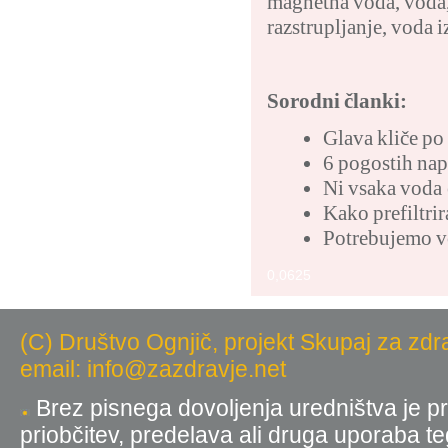
magnetna voda
,
voda
razstrupljanje
,
voda i
Sorodni članki:
Glava kliče po
6 pogostih nap
Ni vsaka voda
Kako prefiltrir
Potrebujemo vo
0,0625
(C) Društvo Ognjič, projekt Skupaj za zdr
email: info@zazdravje.net
Brez pisnega dovoljenja uredništva je pr
priobčitev, predelava ali druga uporaba t