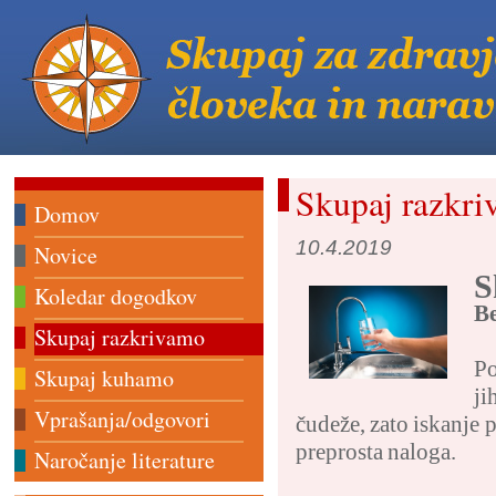
Skupaj razkr
Domov
10.4.2019
Novice
S
Koledar dogodkov
Be
Skupaj razkrivamo
Po
Skupaj kuhamo
ji
Vprašanja/odgovori
čudeže, zato iskanje 
preprosta naloga.
Naročanje literature