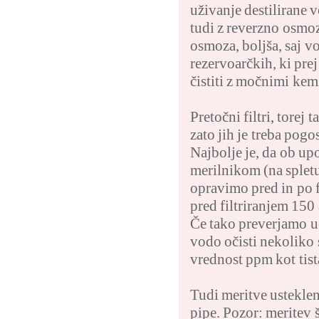
uživanje destilirane 
tudi z reverzno osmo
osmoza, boljša, saj vod
rezervoarčkih, ki prej
čistiti z močnimi kem
Pretočni filtri, torej 
zato jih je treba pogo
Najbolje je, da ob up
merilnikom (na spletu
opravimo pred in po f
pred filtriranjem 150 
Če tako preverjamo u
vodo očisti nekoliko 
vrednost ppm kot tist
Tudi meritve usteklen
pipe. Pozor: meritev š