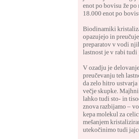
enot po bovisu že po 
18.000 enot po bovis
Biodinamiki kristaliz
opazujejo in preučuje
preparatov v vodi nj
lastnost je v rabi tu
V ozadju je delovanje
preučevanju teh lastn
da zelo hitro ustvarja
večje skupke. Majhni k
lahko tudi sto- in tis
znova razbijamo – vo
kepa molekul za celic
mešanjem kristalizira
utekočinimo tudi jajce