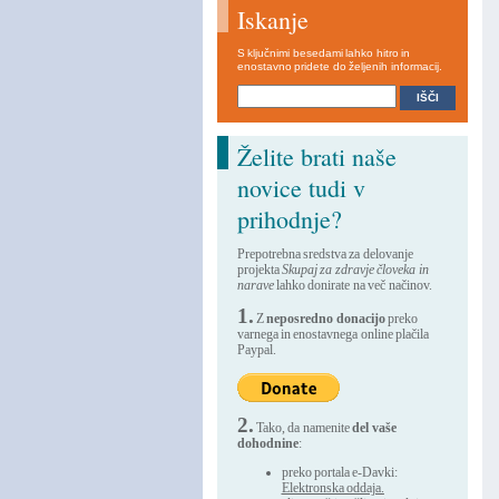
Iskanje
S ključnimi besedami lahko hitro in
enostavno pridete do željenih informacij.
Želite brati naše
novice tudi v
prihodnje?
Prepotrebna sredstva za delovanje
projekta
Skupaj za zdravje človeka in
narave
lahko donirate na več načinov.
1.
Z
neposredno donacijo
preko
varnega in enostavnega online plačila
Paypal.
2.
Tako, da namenite
del vaše
dohodnine
:
preko portala e-Davki:
Elektronska oddaja.