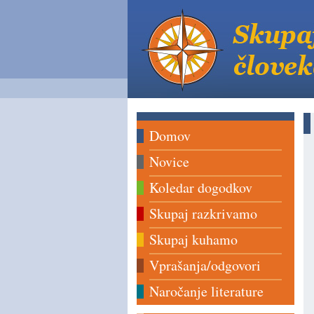
Domov
Novice
Koledar dogodkov
Skupaj razkrivamo
Skupaj kuhamo
Vprašanja/odgovori
Naročanje literature