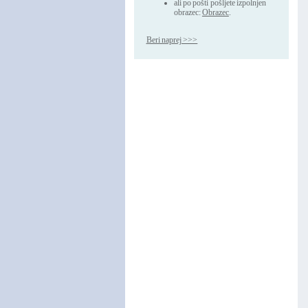
ali po pošti pošljete izpolnjen
obrazec:
Obrazec
.
Beri naprej >>>