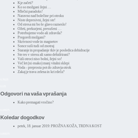
Kje začeti?
Ko so možgani žejni …
Mlečni paradoks!
Naravno nad bolečine pri otroku
Niste depresivni, žejni ste!
Od stresa mi bo še glavo razneslo!
Ožeti, prekurjeni, presušeni …
Potrebujemo vodo ali zdravila?
Pregoreli možgani?
Skrivnost vode in magnetov
Sonce suši tudi od znotraj
Staranje in propadanje tkiv je posledica dehidracije
Ste res v stresu ali samo dehidrirani?
Vaši otroci niso bolni, žejni so!
Več let (ni enako) manj vitalni sklepi
Voda – preprosta pot do zdravja otrok
Zakaj je trava zelena in kri rdeča?
0,78125
0,125
Odgovori na vaša vprašanja
Kako premagati vročino?
0,109375
Koledar dogodkov
petek, 18. januar 2019:
PROŽNA KOŽA, TRDNA KOST
0,859375