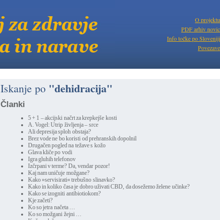
O projektu
PDF arhiv novic
Info točke po Sloveniji
Povezave
"dehidracija"
Iskanje po
Članki
5 + 1 – akcijski načrt za krepkejše kosti
A. Vogel: Utrip življenja – srce
Ali depresija sploh obstaja?
Brez vode ne bo koristi od prehranskih dopolnil
Drugačen pogled na težave s kožo
Glava kliče po vodi
Igra gluhih telefonov
Izčrpani v terme? Da, vendar pozor!
Kaj nam uničuje možgane?
Kako »servisirati« trebušno slinavko?
Kako in koliko časa je dobro uživati CBD, da dosežemo želene učinke?
Kako se izogniti antibiotiokom?
Kje začeti?
Ko so jetra načeta …
Ko so možgani žejni …