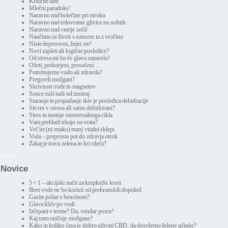
Koža ne laže
Mlečni paradoks!
Naravno nad bolečine pri otroku
Naravno nad trdovratne glivice na nohtih
Naravno nad vnetje sečil
Naučimo se živeti s soncem in z vročino
Niste depresivni, žejni ste!
Novi zapleti ali logične posledice?
Od stresa mi bo še glavo razneslo!
Ožeti, prekurjeni, presušeni …
Potrebujemo vodo ali zdravila?
Pregoreli možgani?
Skrivnost vode in magnetov
Sonce suši tudi od znotraj
Staranje in propadanje tkiv je posledica dehidracije
Ste res v stresu ali samo dehidrirani?
Stres in motnje menstrualnega cikla
Vam prehladi trkajo na vrata?
Več let (ni enako) manj vitalni sklepi
Voda – preprosta pot do zdravja otrok
Zakaj je trava zelena in kri rdeča?
1,96875
Novice
5 + 1 – akcijski načrt za krepkejše kosti
Brez vode ne bo koristi od prehranskih dopolnil
Gasite požar z bencinom?
Glava kliče po vodi
Izčrpani v terme? Da, vendar pozor!
Kaj nam uničuje možgane?
Kako in koliko časa je dobro uživati CBD, da dosežemo želene učinke?