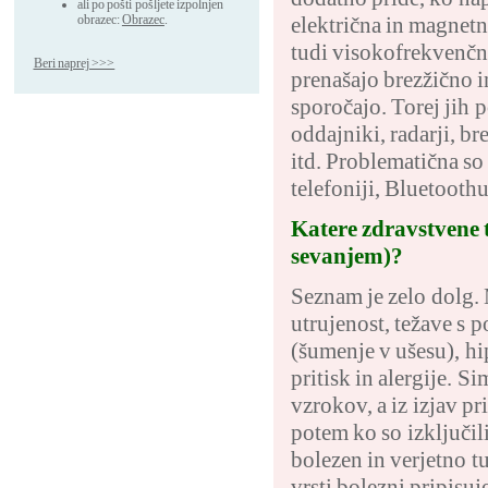
ali po pošti pošljete izpolnjen
obrazec:
Obrazec
.
električna in magnet
tudi visokofrekvenčna
Beri naprej >>>
prenašajo brezžično i
sporočajo. Torej jih p
oddajniki, radarji, br
itd. Problematična so
telefoniji, Bluetoo
Katere zdravstvene 
sevanjem)?
Seznam je zelo dolg. 
utrujenost, težave s 
(šumenje v ušesu), hi
pritisk in alergije. 
vzrokov, a iz izjav pr
potem ko so izključil
bolezen in verjetno t
vrsti bolezni pripis