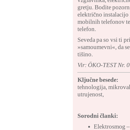
gretju. Bodite pozorn
električno instalacijo
mobilnih telefonov te
telefon.
Seveda pa so vsi ti p
»samoumevni«, da se 
tišino.
Vir: ÖKO-TEST Nr. 0
Ključne besede:
tehnologija
,
mikrova
utrujenost
,
Sorodni članki:
Elektrosmog – 