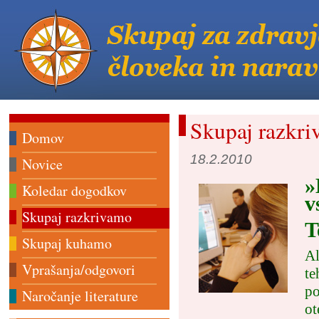
Skupaj razkr
Domov
18.2.2010
Novice
»
Koledar dogodkov
v
Skupaj razkrivamo
T
Skupaj kuhamo
Al
Vprašanja/odgovori
te
po
Naročanje literature
ot