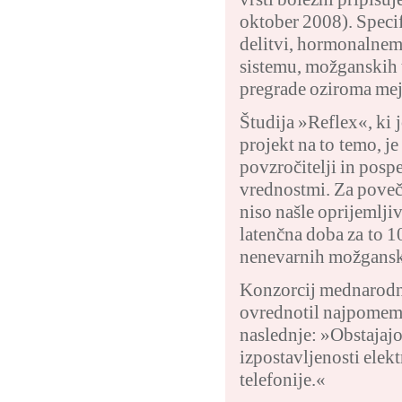
oktober 2008). Specif
delitvi, hormonalnem
sistemu, možganskih 
pregrade oziroma mej
Študija »Reflex«, ki 
projekt na to temo, j
povzročitelji in posp
vrednostmi. Za poveč
niso našle oprijemlji
latenčna doba za to 1
nenevarnih možgansk
Konzorcij mednarodni
ovrednotil najpomemb
naslednje: »Obstajajo
izpostavljenosti ele
telefonije.«