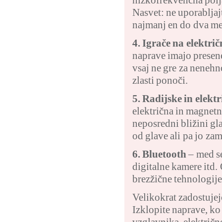
Nasvet: ne uporablja
najmanj en do dva me
4. Igrače na elektri
naprave imajo presene
vsaj ne gre za nenehn
zlasti ponoči.
5. Radijske in elekt
električna in magnet
neposredni bližini gla
od glave ali pa jo zam
6. Bluetooth
– med s
digitalne kamere itd.
brezžične tehnologije 
Velikokrat zadostujej
Izklopite naprave, ko
vzglavnika, električno