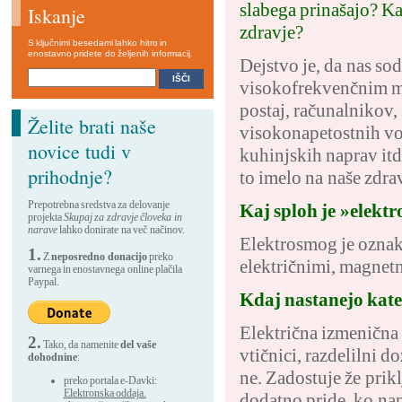
slabega prinašajo? Ka
Iskanje
zdravje?
S ključnimi besedami lahko hitro in
enostavno pridete do željenih informacij.
Dejstvo je, da nas so
visokofrekvenčnim mi
postaj, računalnikov
Želite brati naše
visokonapetostnih vod
novice tudi v
kuhinjskih naprav itd
prihodnje?
to imelo na naše zdra
Prepotrebna sredstva za delovanje
Kaj sploh je »elekt
projekta
Skupaj za zdravje človeka in
narave
lahko donirate na več načinov.
Elektrosmog je oznak
1.
Z
neposredno donacijo
preko
električnimi, magnetn
varnega in enostavnega online plačila
Paypal.
Kdaj nastanejo kate
Električna izmenična 
2.
Tako, da namenite
del vaše
vtičnici, razdelilni d
dohodnine
:
ne. Zadostuje že pri
preko portala e-Davki:
Elektronska oddaja.
dodatno pride, ko nap