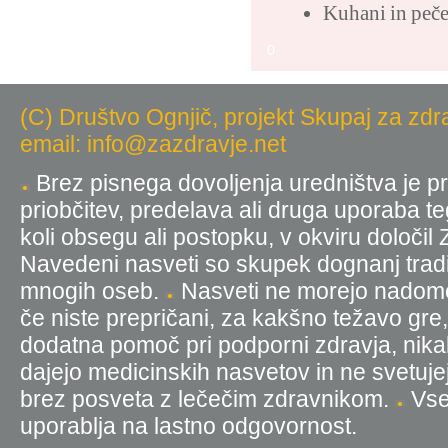
Kuhani in peč
0
(C) Društvo Ognjič, projekt Skupaj za zdr
email: info@zazdravje.net
Brez pisnega dovoljenja uredništva je pr
priobčitev, predelava ali druga uporaba t
koli obsegu ali postopku, v okviru določil
Navedeni nasveti so skupek dognanj tradic
mnogih oseb.
Nasveti ne morejo nadomest
če niste prepričani, za kakšno težavo gre
dodatna pomoč pri podporni zdravja, nika
dajejo medicinskih nasvetov in ne svetujej
brez posveta z lečečim zdravnikom.
Vse 
uporablja na lastno odgovornost.