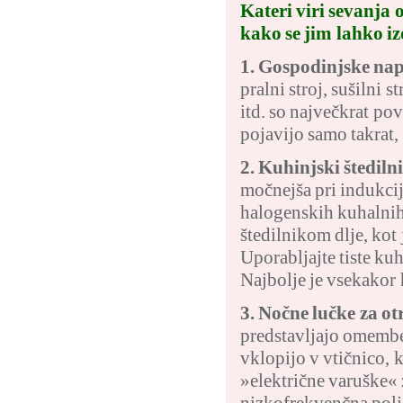
Kateri viri sevanja
kako se jim lahko 
1. Gospodinjske na
pralni stroj, sušilni s
itd. so največkrat po
pojavijo samo takrat,
2. Kuhinjski štediln
močnejša pri indukcij
halogenskih kuhalnih 
štedilnikom dlje, kot
Uporabljajte tiste kuh
Najbolje je vsekakor h
3. Nočne lučke za o
predstavljajo omembe 
vklopijo v vtičnico, 
»električne varuške«
nizkofrekvenčna polja