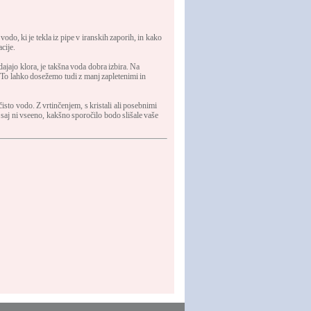
 vodo, ki je tekla iz pipe v iranskih zaporih, in kako
acije.
dajajo klora, je takšna voda dobra izbira. Na
o. To lahko dosežemo tudi z manj zapletenimi in
 čisto vodo. Z vrtinčenjem, s kristali ali posebnimi
saj ni vseeno, kakšno sporočilo bodo slišale vaše