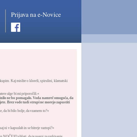
Prijava na e-Novice
 kupim. Kaj mislite o kloreli, spirulini, klamatski
ere alge bi mi priporočili.«
lnilo ne bo pomagalo. Voda namreč omogoča, da
jete. Brez vode tudi strupi ne morejo zapustiti
e, da bi bilo bolje, da vzamem to?«
j ni v kapsulah in se hitreje raztopi?«
n NOČEJO slišati, da je pogoj za razkisanje,