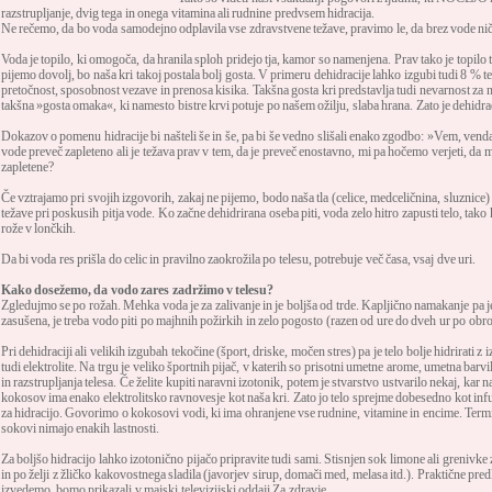
razstrupljanje, dvig tega in onega vitamina ali rudnine predvsem hidracija.
Ne rečemo, da bo voda samodejno odplavila vse zdravstvene težave, pravimo le, da brez vode ni
Voda je topilo, ki omogoča, da hranila sploh pridejo tja, kamor so namenjena. Prav tako je topilo tudi
pijemo dovolj, bo naša kri takoj postala bolj gosta. V primeru dehidracije lahko izgubi tudi 8 % t
pretočnost, sposobnost vezave in prenosa kisika. Takšna gosta kri predstavlja tudi nevarnost za na
takšna »gosta omaka«, ki namesto bistre krvi potuje po našem ožilju, slaba hrana. Zato je dehidra
Dokazov o pomenu hidracije bi našteli še in še, pa bi še vedno slišali enako zgodbo: »Vem, venda
vode preveč zapleteno ali je težava prav v tem, da je preveč enostavno, mi pa hočemo verjeti, da mo
zapletene?
Če vztrajamo pri svojih izgovorih, zakaj ne pijemo, bodo naša tla (celice, medceličnina, sluznice
težave pri poskusih pitja vode. Ko začne dehidrirana oseba piti, voda zelo hitro zapusti telo, tako 
rože v lončkih.
Da bi voda res prišla do celic in pravilno zaokrožila po telesu, potrebuje več časa, vsaj dve uri.
Kako dosežemo, da vodo zares zadržimo v telesu?
Zgledujmo se po rožah. Mehka voda je za zalivanje in je boljša od trde. Kapljično namakanje pa j
zasušena, je treba vodo piti po majhnih požirkih in zelo pogosto (razen od ure do dveh ur po obro
Pri dehidraciji ali velikih izgubah tekočine (šport, driske, močen stres) pa je telo bolje hidrirati z
tudi elektrolite. Na trgu je veliko športnih pijač, v katerih so prisotni umetne arome, umetna barvila
in razstrupljanja telesa. Če želite kupiti naravni izotonik, potem je stvarstvo ustvarilo nekaj, ka
kokosov ima enako elektrolitsko ravnovesje kot naša kri. Zato jo telo sprejme dobesedno kot infuz
za hidracijo. Govorimo o kokosovi vodi, ki ima ohranjene vse rudnine, vitamine in encime. Termi
sokovi nimajo enakih lastnosti.
Za boljšo hidracijo lahko izotonično pijačo pripravite tudi sami. Stisnjen sok limone ali grenivk
in po želji z žličko kakovostnega sladila (javorjev sirup, domači med, melasa itd.). Praktične pre
izvedemo, bomo prikazali v majski televizijski oddaji
Za zdravje
.