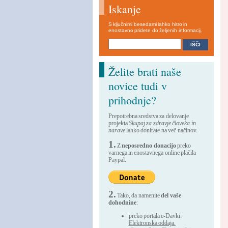
Iskanje
S ključnimi besedami lahko hitro in
enostavno pridete do željenih informacij.
Želite brati naše
novice tudi v
prihodnje?
Prepotrebna sredstva za delovanje
projekta
Skupaj za zdravje človeka in
narave
lahko donirate na več načinov.
1.
Z
neposredno donacijo
preko
varnega in enostavnega online plačila
Paypal.
2.
Tako, da namenite
del vaše
dohodnine
:
preko portala e-Davki:
Elektronska oddaja.