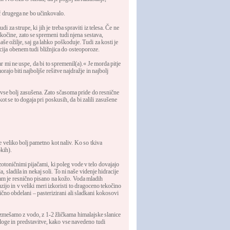
č drugega ne bo učinkovalo.
 za strupe, ki jih je treba spraviti iz telesa. Če ne
ekočine, zato se spremeni tudi njena sestava,
še ožilje, saj ga lahko poškoduje. Tudi za kosti je
cija obenem tudi bližnjica do osteoporoze.
r mi ne uspe, da bi to spremenil(a).« Je morda pitje
rajo biti najboljše rešitve najdražje in najbolj
) vse bolj zasušena. Zato sčasoma pride do resnične
kot se to dogaja pri poskusih, da bi zalili zasušene
e veliko bolj pametno kot naliv. Ko so tkiva
kih).
 izotoničnimi pijačami, ki poleg vode v telo dovajajo
, sladila in nekaj soli. To ni naše videnje hidracije
r nam je resnično pisano na kožo. Voda mladih
ijo in v veliki meri izkoristi to dragoceno tekočino
čno obdelani – pasterizirani ali sladkani kokosovi
e zmešamo z vodo, z 1-2 žličkama himalajske slanice
dloge in predstavitve, kako vse navedeno tudi