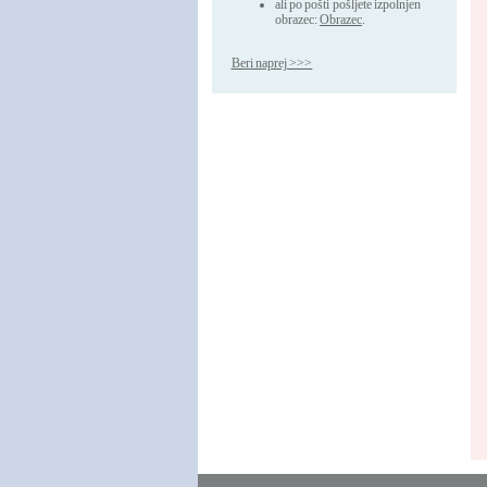
ali po pošti pošljete izpolnjen
obrazec:
Obrazec
.
Beri naprej >>>