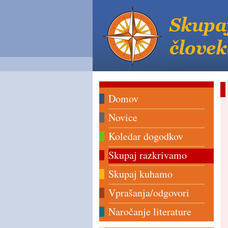
Domov
Novice
Koledar dogodkov
Skupaj razkrivamo
Skupaj kuhamo
Vprašanja/odgovori
Naročanje literature