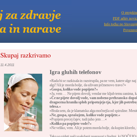
O projektu
PDF arhiv novic
Info točke po Sloveniji
Povezave
Skupaj razkrivamo
11.4.2011
Igra gluhih telefonov
»Rada bi se razkisala in razstrupila, pa ne vem, katere alge naj
algi? Ali je morda bolje, da uživam ječmenovo travo?«
»Gospa, koliko vode popijete?«
»Ja, vem … Ne pijem dovolj, vendar me kljub temu zanima, kat
»Če ne pijete dovolj vode, vam nobeno prehransko dopo
dragocena hranila sploh pripotujejo tja, kjer jih potrebu
telesa.«
»Brala sem, da je klamatska alga močnejša od spiruline. Menit
»Ne, gospa, sprašujem, koliko vode popijete.«
»Popijem precej čajev, tudi juho jem …«
»Koliko pa popijete vode?«
»Ne veliko, vem. Ali je potem morda bolje, da kupim klorelo, sa
Tako so videti naši vsakdanji pogovori z ljudmi, ki NOČEJO i