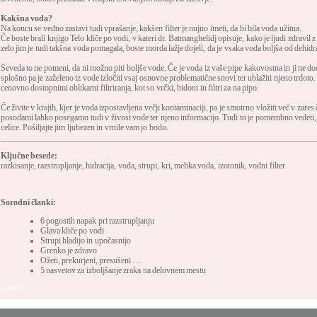
Kakšna voda?
Na koncu se vedno zastavi tudi vprašanje, kakšen filter je nujno imeti, da bi bila voda užitna.
Če boste brali knjigo Telo kliče po vodi, v kateri dr. Batmanghelidj opisuje, kako je ljudi zdravil z
zelo jim je tudi takšna voda pomagala, boste morda lažje dojeli, da je vsaka voda boljša od dehidr
Seveda to ne pomeni, da ni možno piti boljše vode. Če je voda iz vaše pipe kakovostna in ji ne do
splošno pa je zaželeno iz vode izločiti vsaj osnovne problematične snovi ter ublažiti njeno trdot
cenovno dostopnimi oblikami filtriranja, kot so vrčki, bidoni in filtri za na pipo.
Če živite v krajih, kjer je voda izpostavljena večji kontaminaciji, pa je smotrno vložiti več v zares
posodami lahko posegamo tudi v živost vode ter njeno informacijo. Tudi to je pomembno vedeti, 
celice. Pošiljajte jim ljubezen in vrnile vam jo bodo.
Ključne besede:
razkisanje
,
razstrupljanje
,
hidracija
,
voda
,
strupi
,
kri
,
mehka voda
,
izotonik
,
vodni filter
Sorodni članki:
6 pogostih napak pri razstrupljanju
Glava kliče po vodi
Strupi hladijo in upočasnijo
Grenko je zdravo
Ožeti, prekurjeni, presušeni …
5 nasvetov za izboljšanje zraka na delovnem mestu
0,015625