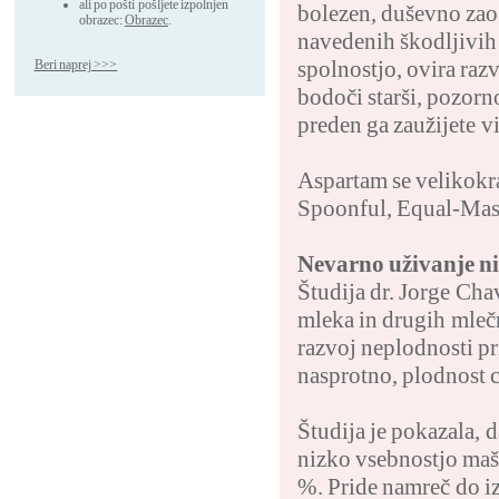
ali po pošti pošljete izpolnjen
bolezen, duševno zaos
obrazec:
Obrazec
.
navedenih škodljivih 
spolnostjo, ovira raz
Beri naprej >>>
bodoči starši, pozorn
preden ga zaužijete vi
Aspartam se velikokra
Spoonful, Equal-Masu
Nevarno uživanje ni
Študija dr. Jorge Cha
mleka in drugih mleč
razvoj neplodnosti pr
nasprotno, plodnost 
Študija je pokazala, 
nizko vsebnostjo maš
%. Pride namreč do iz