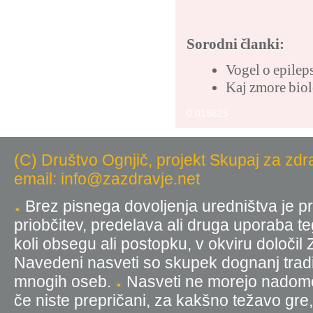
Sorodni članki:
Vogel o epileps
Kaj zmore bio
0,015625
(C) Društvo Ognjič, projekt Skupaj za zdr
email: info@zazdravje.net
Brez pisnega dovoljenja uredništva je pr
priobčitev, predelava ali druga uporaba t
koli obsegu ali postopku, v okviru določil
Navedeni nasveti so skupek dognanj tradic
mnogih oseb.
Nasveti ne morejo nadomest
če niste prepričani, za kakšno težavo gre