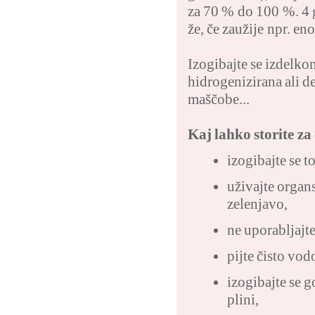
za 70 % do 100 %. 4 
že, če zaužije npr. e
Izogibajte se izdelko
hidrogenizirana ali de
maščobe...
Kaj lahko storite za
izogibajte se 
uživajte organ
zelenjavo,
ne uporabljajt
pijte čisto vodo
izogibajte se 
plini,