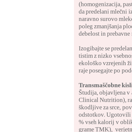
(homogenizacija, past
da predelani mlečni i
naravno surovo mleko
poleg zmanjšanja plod
debelost in prebavne
Izogibajte se predel
tistim z nizko vsebn
ekološko vzrejenih ži
raje posegajte po pod
Transmaščobne kisli
Študija, objavljena v
Clinical Nutrition), r
škodljive za srce, po
odstotkov. Ugotovili 
% vseh kalorij v obli
grame TMK), verjetno