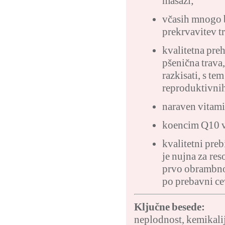
masaži;
včasih mnogo b
prekrvavitev t
kvalitetna preh
pšenična trava,
razkisati, s te
reproduktivni
naraven vitamin
koencim Q10 vp
kvalitetni preb
je nujna za res
prvo obrambno 
po prebavni ce
Ključne besede:
neplodnost
,
kemikali