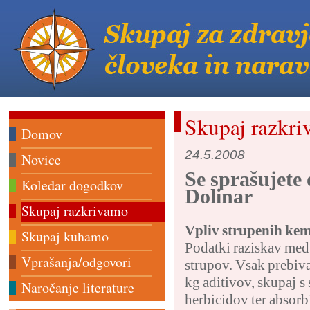
Skupaj razkr
Domov
24.5.2008
Novice
Se sprašujete
Koledar dogodkov
Dolinar
Skupaj razkrivamo
Vpliv strupenih kem
Skupaj kuhamo
Podatki raziskav med 
Vprašanja/odgovori
strupov. Vsak prebival
kg aditivov, skupaj s 
Naročanje literature
herbicidov ter absorb