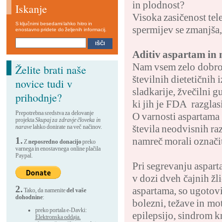
in plodnost?
Iskanje
Visoka zasičenost tele
S ključnimi besedami lahko hitro in
spermijev se zmanjša, 
enostavno pridete do željenih informacij.
Aditiv aspartam in 
Nam vsem zelo dobro 
Želite brati naše
številnih dietetičnih 
novice tudi v
sladkarije, žvečilni g
prihodnje?
ki jih je FDA razglas
Prepotrebna sredstva za delovanje
O varnosti aspartama
projekta
Skupaj za zdravje človeka in
števila neodvisnih ra
narave
lahko donirate na več načinov.
1.
namreč morali označit
Z
neposredno donacijo
preko
varnega in enostavnega online plačila
Paypal.
Pri segrevanju aspart
v dozi dveh čajnih žl
2.
aspartama, so ugotovi
Tako, da namenite
del vaše
dohodnine
:
bolezni, težave in mo
preko portala e-Davki:
epilepsijo, sindrom 
Elektronska oddaja.