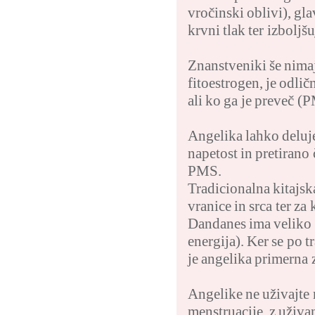
vročinski oblivi), gla
krvni tlak ter izboljš
Znanstveniki še nimaj
fitoestrogen, je odli
ali ko ga je preveč 
Angelika lahko deluje
napetost in pretirano
PMS.
Tradicionalna kitajsk
vranice in srca ter za
Dandanes ima veliko 
energija). Ker se po t
je angelika primerna 
Angelike ne uživajte
menstruacije, z uživa