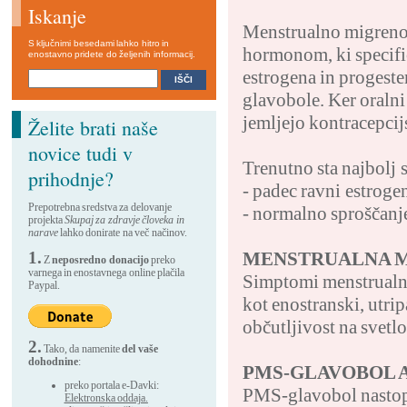
Iskanje
Menstrualno migreno
S ključnimi besedami lahko hitro in
hormonom, ki specifi
enostavno pridete do željenih informacij.
estrogena in progeste
glavobole. Ker oralni
jemljejo kontracepcij
Želite brati naše
novice tudi v
Trenutno sta najbolj 
prihodnje?
- padec ravni estroge
Prepotrebna sredstva za delovanje
- normalno sproščanj
projekta
Skupaj za zdravje človeka in
narave
lahko donirate na več načinov.
1.
MENSTRUALNA 
Z
neposredno donacijo
preko
varnega in enostavnega online plačila
Simptomi menstrualne
Paypal.
kot enostranski, utrip
občutljivost na svetl
2.
Tako, da namenite
del vaše
dohodnine
:
PMS-GLAVOBOL 
preko portala e-Davki:
PMS-glavobol nastopi
Elektronska oddaja.