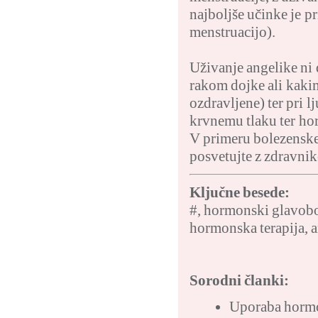
najboljše učinke je p
menstruacijo).
Uživanje angelike ni
rakom dojke ali kak
ozdravljene) ter pri l
krvnemu tlaku ter ho
V primeru bolezenske
posvetujte z zdravni
Ključne besede:
#
,
hormonski glavob
hormonska terapija
,
a
Sorodni članki:
Uporaba hormon