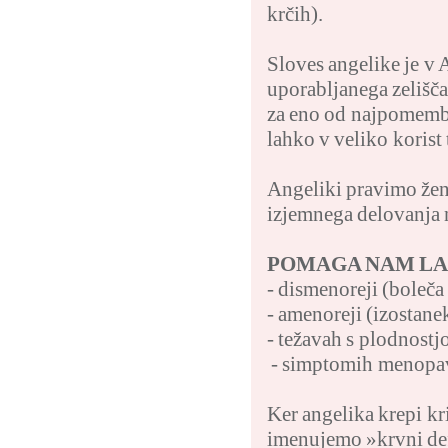
krčih).
Sloves angelike je v 
uporabljanega zelišča
za eno od najpomembn
lahko v veliko koris
Angeliki pravimo žens
izjemnega delovanja 
POMAGA NAM LA
- dismenoreji (boleča
- amenoreji (izostane
- težavah s plodnostj
- simptomih menopa
Ker angelika krepi kri
imenujemo »krvni defi