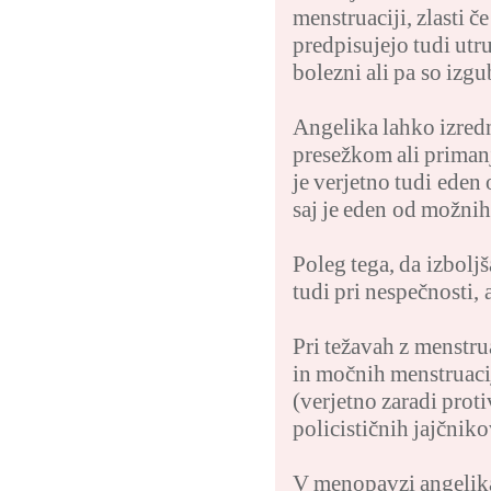
menstruaciji, zlasti č
predpisujejo tudi utr
bolezni ali pa so izg
Angelika lahko izred
presežkom ali primanjk
je verjetno tudi eden
saj je eden od možnih
Poleg tega, da izbolj
tudi pri nespečnosti,
Pri težavah z menstru
in močnih menstruacij
(verjetno zaradi pro
policističnih jajčnik
V menopavzi angelika