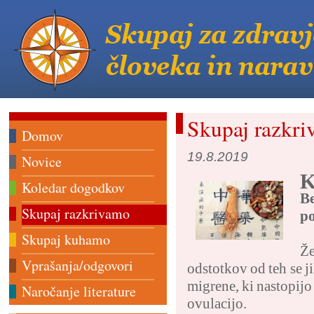
Skupaj razkr
Domov
19.8.2019
Novice
K
Koledar dogodkov
Be
Skupaj razkrivamo
po
Skupaj kuhamo
Že
Vprašanja/odgovori
odstotkov od teh se 
migrene, ki nastopijo
Naročanje literature
ovulacijo.