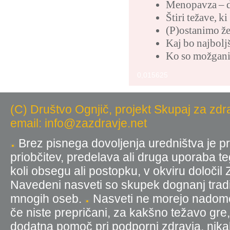
Menopavza – 
Štiri težave, k
(P)ostanimo ž
Kaj bo najbolj
Ko so možgani
0,015625
(C) Društvo Ognjič, projekt Skupaj za zdr
email: info@zazdravje.net
Brez pisnega dovoljenja uredništva je pr
priobčitev, predelava ali druga uporaba t
koli obsegu ali postopku, v okviru določil
Navedeni nasveti so skupek dognanj tradic
mnogih oseb.
Nasveti ne morejo nadomest
če niste prepričani, za kakšno težavo gre
dodatna pomoč pri podporni zdravja, nika