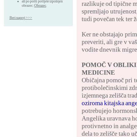
ali po pošti pošljete izpolnjen
razlikuje od tipične
obrazec:
Obrazec
.
spremljajo utrujenost,
tudi povečan tek ter ž
Beri naprej >>>
Ker ne obstajajo prime
preveriti, ali gre v v
vodite dnevnik migre
POMOČ V OBLIKI
MEDICINE
Običajna pomoč pri to
protibolečinskimi zdr
izjemnega zelišča tr
oziroma kitajska ange
potrebujejo hormonske
Angelika uravnava h
protivnetno in analge
dela to zelišče tako 