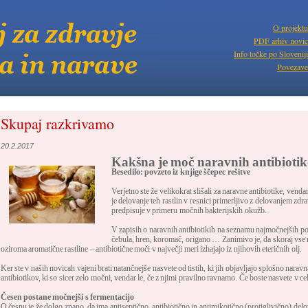
O projektu
PDF arhiv novic
Info točke po Sloveniji
Povezave
Skupaj razkrivamo
20.2.2017
Kakšna je moč naravnih antibioti
Besedilo: povzeto iz knjige ščepec rešitve
Verjetno ste že velikokrat slišali za naravne antibiotike, vendar
je delovanje teh rastlin v resnici primerljivo z delovanjem zdra
predpisuje v primeru močnih bakterijskih okužb.
V zapisih o naravnih antibiotikih na seznamu najmočnejših pog
čebula, hren, koromač, origano … Zanimivo je, da skoraj vse r
oziroma aromatične rastline – antibiotične moči v največji meri izhajajo iz njihovih eteričnih olj.
Ker ste v naših novicah vajeni brati natančnejše nasvete od tistih, ki jih objavljajo splošno narav
antibiotikov, ki so sicer zelo močni, vendar le, če z njimi pravilno ravnamo. Če boste nasvete v ce
Česen postane močnejši s fermentacijo
O česnu je že dolgo znano, da ima antiseptično, antibiotično in antimikotično (protiglivično) de