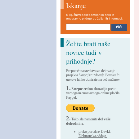
Iskanje
S ključnimi besedami lahko hitro in
enostavno pridete do željenih informacij.
Želite brati naše
novice tudi v
prihodnje?
Prepotrebna sredstva za delovanje
projekta
Skupaj za zdravje človeka in
narave
lahko donirate na več načinov.
1.
Z
neposredno donacijo
preko
varnega in enostavnega online plačila
Paypal.
2.
Tako, da namenite
del vaše
dohodnine
:
preko portala e-Davki:
Elektronska oddaja.