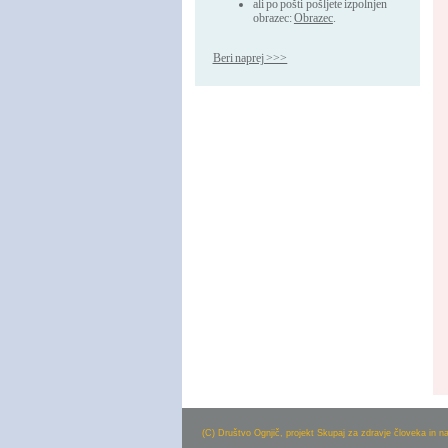
ali po pošti pošljete izpolnjen
obrazec:
Obrazec
.
Beri naprej >>>
(C) Društvo Ognjič, projekt Skupaj za zdravje človeka in n