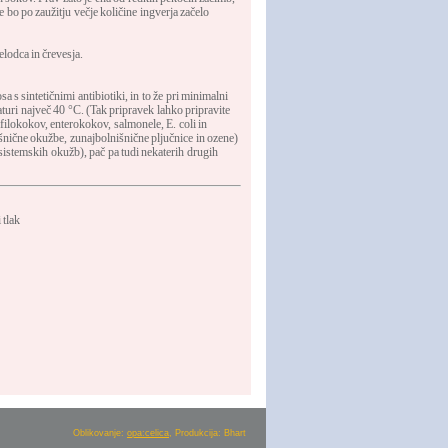
e bo po zaužitju večje količine ingverja začelo
elodca in črevesja.
 s sintetičnimi antibiotiki, in to že pri minimalni
aturi največ 40 °C. (Tak pripravek lahko pripravite
afilokokov, enterokokov, salmonele, E. coli in
šnične okužbe, zunajbolnišnične pljučnice in ozene)
 sistemskih okužb), pač pa tudi nekaterih drugih
 tlak
Oblikovanje:
opa:celica
, Produkcija: Bhart