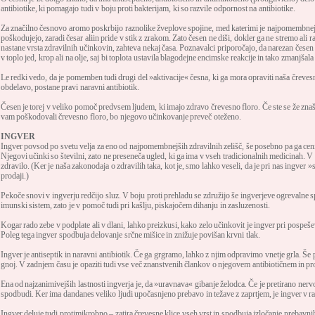
antibiotike, ki pomagajo tudi v boju proti bakterijam, ki so razvile odpornost na antibiotike.
Za značilno česnovo aromo poskrbijo raznolike žveplove spojine, med katerimi je najpomembnejša 
poškodujejo, zaradi česar aliin pride v stik z zrakom. Zato česen ne diši, dokler ga ne stremo ali ra
nastane vrsta zdravilnih učinkovin, zahteva nekaj časa. Poznavalci priporočajo, da narezan česen
v toplo jed, krop ali na olje, saj bi toplota ustavila blagodejne encimske reakcije in tako zmanjšala
Le redki vedo, da je pomemben tudi drugi del »aktivacije« česna, ki ga mora opraviti naša črevesn
obdelavo, postane pravi naravni antibiotik.
Česen je torej v veliko pomoč predvsem ljudem, ki imajo zdravo črevesno floro. Če ste se že znaš
vam poškodovali črevesno floro, bo njegovo učinkovanje preveč oteženo.
INGVER
Ingver povsod po svetu velja za eno od najpomembnejših zdravilnih zelišč, še posebno pa ga ceni 
Njegovi učinki so številni, zato ne preseneča ugled, ki ga ima v vseh tradicionalnih medicinah. V
zdravilo. (Ker je naša zakonodaja o zdravilih taka, kot je, smo lahko veseli, da je pri nas ingve
prodaji.)
Pekoče snovi v ingverju redčijo sluz. V boju proti prehladu se združijo še ingverjeve ogrevalne s
imunski sistem, zato je v pomoč tudi pri kašlju, piskajočem dihanju in zasluzenosti.
Kogar rado zebe v podplate ali v dlani, lahko preizkusi, kako zelo učinkovit je ingver pri pospešev
Poleg tega ingver spodbuja delovanje srčne mišice in znižuje povišan krvni tlak.
Ingver je antiseptik in naravni antibiotik. Če ga grgramo, lahko z njim odpravimo vnetje grla. Še 
gnoj. V zadnjem času je opaziti tudi vse več znanstvenih člankov o njegovem antibiotičnem in p
Ena od najzanimivejših lastnosti ingverja je, da »uravnava« gibanje želodca. Če je pretirano nerv
spodbudi. Ker ima dandanes veliko ljudi upočasnjeno prebavo in težave z zaprtjem, je ingver v r
Ingver deluje tudi protimikrobno – zatira črevesne klice vseh vrst in spodbuja izločanje prebavn