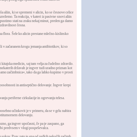
aliin, ki se spremeni v alicin, ko se česnove celice
zrežemo. Ta reakcija, v kateri iz pasivne snovi aliin
 pustimo stati na zraku nekaj minut, preden ga damo
 zdravilnost česna.
a flora. Šele ko alicin prestane mlečno-kislinsko
li v začaranem krogu jemanja antibiotikov, ki so
kitajska medicin, saj tam velja za čudežno zdravilo.
 nekaterih državah je ingver tudi uradno priznan kot
r »samo začimbnica«, tako da ga lahko kupimo v prosti
posobnosti in antiseptično delovanje. Ingver krepi
anju periferne cirkulacije in ogrevanju telesa.
posebno učinkovit je v primeru, da se v grlu nabira
rotitumornem delovanju.
ozno, ga ingver upočasni, če pa je zaspano, ga
abi predvsem v vlogi pospeševalca.
ih sokov. Prav zato je ena od redkih pekočih začimb,