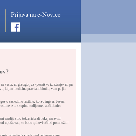
Prijava na e-Novice
kov?
 ne veste, ali gre zgolj za »pesniško izražanje« ali pa
vil, ki jim medicina pravi antibiotiki, vam pa jih
osto zasledimo rastline, kot so ingver, česen,
astline iz te skupine sodijo med začimbnice
nani mediji, smo tokrat izbrali nekaj naravnih
loti upoštevali, se bodo njihovi učinki pomnožili!
lovanje, poleg tega spada med redke naravne