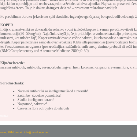
ki jo lahko uporabljajo tudi osebe z razjedo na želodcu ali dvanajstniku. Naj vas ne preseneti, če s
»oglašati« črevo. To je le dokaz, da ingver dela red – protestom mikrobov navkljub.
Po preobilnem obroku je koristno spiti skodelico ingverjevega čaja, saj bo spodbudil delovanje ž
KOPER
Indijski znanstveniki so dokazali, da se lahko vodni izvleček koprovih semen po učinkovitosti kosa
koncentraciji (20–50 mg/ml). Najučinkovitejši je, če je pridobljen z vodno ekstrakcijo pri temper
tudi sami, kot mlačen čaj!) Koper zavira delovanje večine bakterij, ki telo napadejo sistemsko: st
drugih. Koper pa ne zavira samo delovanja bakterij Klebsiella pneumoniae (povzročiteljica bolni
ter Pseudomonas aeruginosa (povzročiteljica različnih tkivnih vnetij, denimo prebavil ali sečil in
(BMC Complementary and Alternative Medicine. 2009; 9: 30).
Ključne besede:
naravni antibiotik
,
antibiotik
,
česen
,
čebula
,
ingver
,
hren
,
koromač
,
origano
,
črevesna flora
,
krvni
Sorodni članki:
Naravni antibiotiki so inteligentnejši od sinteznih!
Začimbe - čudežne pomočnice!
Sladka inteligenca narave!
Na pomoč, bakterije!
Črevesna flora od rojstva do starosti
0,03125
arave, 2014, email: info@zazdravje.net