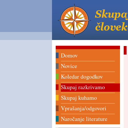
Domov
Novice
Koledar dogodkov
Skupaj razkrivamo
Skupaj kuhamo
Vprašanja/odgovori
Naročanje literature