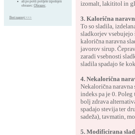
ali po pošti pošljete izpolnjen
izomalt, lakititol in g
obrazec:
Obrazec
.
3. Kalorična naravn
Beri naprej >>>
To so sladila, izdela
sladkorjev vsebujejo 
kalorična naravna slad
javorov sirup. Čeprav
zaradi vsebnosti slad
sladila spadajo še ko
4. Nekalorična nara
Nekalorična naravna s
indeks pa je 0. Poleg 
bolj zdrava alternati
spadajo stevija ter d
sadeža), tavmatin, mo
5. Modificirana slad