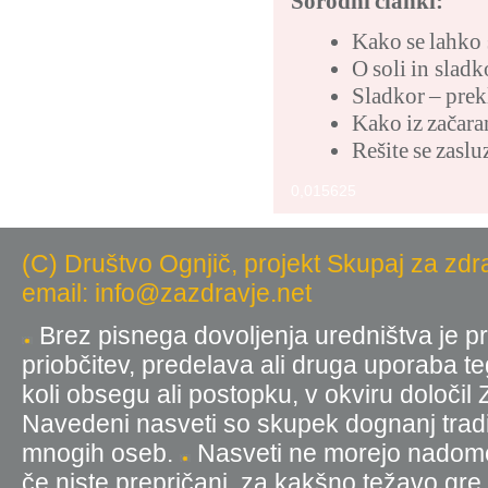
Sorodni članki:
Kako se lahko
O soli in sladk
Sladkor – prek
Kako iz začar
Rešite se zaslu
0,015625
(C) Društvo Ognjič, projekt Skupaj za zdr
email: info@zazdravje.net
Brez pisnega dovoljenja uredništva je pr
priobčitev, predelava ali druga uporaba t
koli obsegu ali postopku, v okviru določil
Navedeni nasveti so skupek dognanj tradic
mnogih oseb.
Nasveti ne morejo nadomest
če niste prepričani, za kakšno težavo gre