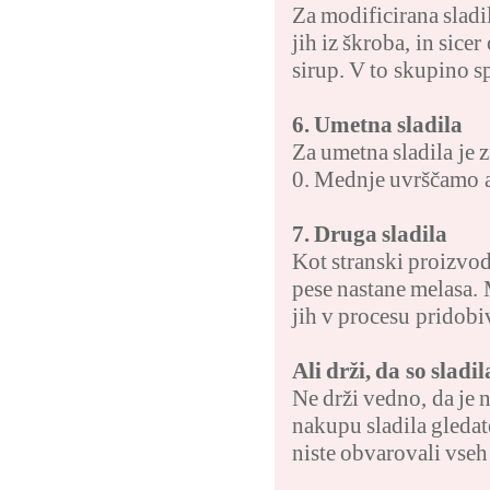
Za modificirana sladi
jih iz škroba, in sic
sirup. V to skupino s
6. Umetna sladila
Za umetna sladila je z
0. Mednje uvrščamo a
7. Druga sladila
Kot stranski proizvod
pese nastane melasa. 
jih v procesu pridobi
Ali drži, da so slad
Ne drži vedno, da je n
nakupu sladila gledate
niste obvarovali vseh