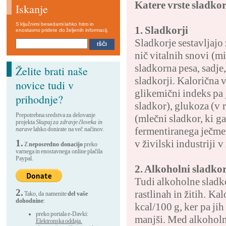
Katere vrste sladk
Iskanje
S ključnimi besedami lahko hitro in
1. Sladkorji
enostavno pridete do željenih informacij.
Sladkorje sestavljajo 
nič vitalnih snovi (m
sladkorna pesa, sadje,
Želite brati naše
sladkorji. Kalorična 
novice tudi v
glikemični indeks pa j
prihodnje?
sladkor), glukoza (v 
Prepotrebna sredstva za delovanje
(mlečni sladkor, ki ga
projekta
Skupaj za zdravje človeka in
fermentiranega ječmen
narave
lahko donirate na več načinov.
1.
v živilski industriji v
Z
neposredno donacijo
preko
varnega in enostavnega online plačila
Paypal.
2. Alkoholni sladkor
Tudi alkoholne sladko
2.
rastlinah in žitih. K
Tako, da namenite
del vaše
dohodnine
:
kcal/100 g, ker pa ji
preko portala e-Davki:
manjši. Med alkoholne 
Elektronska oddaja.