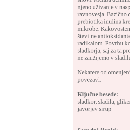
njeno uživanje v nasp
ravnovesja. Bazično d
prebiotika inulina kre
mikrobe. Kakovosten 
številne antioksidant
radikalom. Povrhu kor
sladkorja, saj za ta p
ne zaužijemo v sladilu
Nekatere od omenjeni
povezavi
.
Ključne besede:
sladkor
,
sladila
,
glike
javorjev sirup