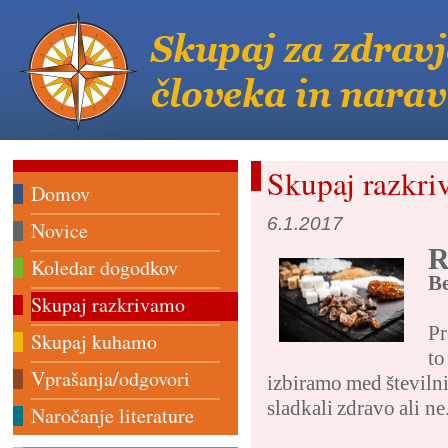
Skupaj razkr
Domov
6.1.2017
Novice
R
Koledar dogodkov
Be
Skupaj razkrivamo
Pr
Skupaj kuhamo
to
Vprašanja/odgovori
izbiramo med številni
sladkali zdravo ali ne
Naročanje literature