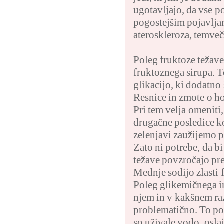
ugotavljajo, da vse po
pogostejšim pojavljan
ateroskleroza, temveč 
Poleg fruktoze težave
fruktoznega sirupa. T
glikacijo, ki dodatno 
Resnice in zmote o ho
Pri tem velja omeniti,
drugačne posledice ko
zelenjavi zaužijemo p
Zato ni potrebe, da b
težave povzročajo pre
Mednje sodijo zlasti 
Poleg glikemičnega in
njem in v kakšnem raz
problematično. To pot
so uživale vodo, osla