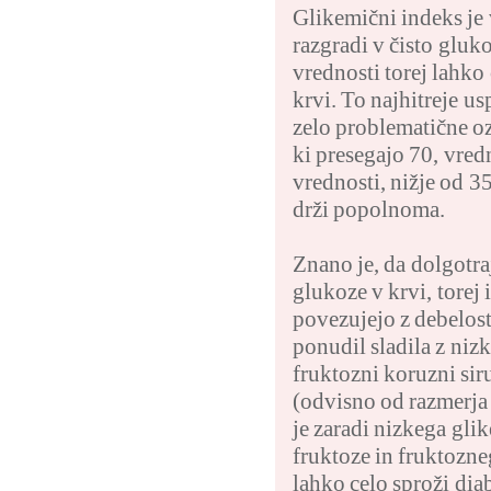
Glikemični indeks je 
razgradi v čisto gluk
vrednosti torej lahko
krvi. To najhitreje us
zelo problematične oz
ki presegajo 70, vredn
vrednosti, nižje od 35
drži popolnoma.
Znano je, da dolgotra
glukoze v krvi, torej 
povezujejo z debelost
ponudil sladila z ni
fruktozni koruzni sir
(odvisno od razmerja 
je zaradi nizkega gli
fruktoze in fruktozneg
lahko celo sproži dia