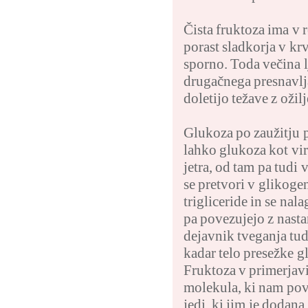
Čista fruktoza ima v 
porast sladkorja v krv
sporno. Toda večina l
drugačnega presnavlja
doletijo težave z ožil
Glukoza po zaužitju pr
lahko glukoza kot vir
jetra, od tam pa tudi
se pretvori v glikoge
trigliceride in se na
pa povezujejo z nasta
dejavnik tveganja tudi
kadar telo presežke g
Fruktoza v primerjavi
molekula, ki nam pove
jedi, ki jim je dodana