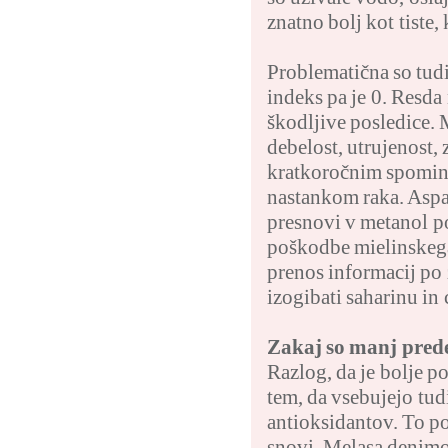
znatno bolj kot tiste,
Problematična so tudi
indeks pa je 0. Resda
škodljive posledice. 
debelost, utrujenost, 
kratkoročnim spomino
nastankom raka. Aspar
presnovi v metanol p
poškodbe mielinskega 
prenos informacij po 
izogibati saharinu in
Zakaj so manj prede
Razlog, da je bolje p
tem, da vsebujejo tud
antioksidantov. To po
snovi. Melasa denimo 