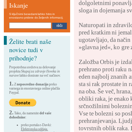
dolgoletnimi ponavlj
Iskanje
sloga in dojemanja sv
S ključnimi besedami lahko hitro in
enostavno pridete do željenih informacij.
Naturopati in zdravil
pred kratkim ni jemal
ugotavljajo, da način
Želite brati naše
»glavna jed«, ko gre 
novice tudi v
prihodnje?
Založba Orbis je izdal
Prepotrebna sredstva za delovanje
prehrano proti raku n
projekta
Skupaj za zdravje človeka in
eden najbolj znanih a
narave
lahko donirate na več načinov.
1.
sta si rak prostate i
Z
neposredno donacijo
preko
varnega in enostavnega online plačila
na oba. Še več, hran
Paypal.
obliki raka, je enako 
srčnožilnimi boleznim
2.
Vse te bolezni so po
Tako, da namenite
del vaše
dohodnine
:
prehranjevanja. Ljud
preko portala e-Davki:
tovrstnih oblik raka. 
Elektronska oddaja.