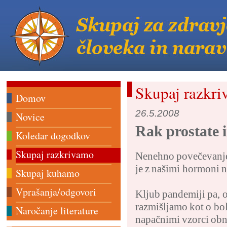
Skupaj razkr
Domov
26.5.2008
Novice
Rak prostate 
Koledar dogodkov
Skupaj razkrivamo
Nenehno povečevanje š
je z našimi hormoni n
Skupaj kuhamo
Vprašanja/odgovori
Kljub pandemiji pa, 
razmišljamo kot o bol
Naročanje literature
napačnimi vzorci obna