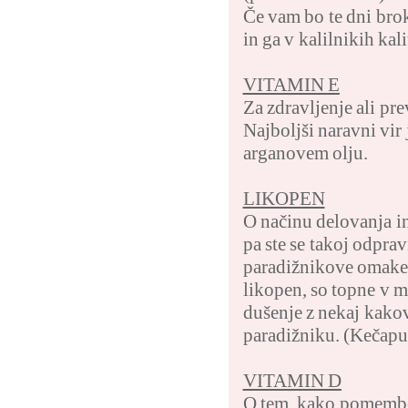
Če vam bo te dni brok
in ga v kalilnikih kal
VITAMIN E
Za zdravljenje ali p
Najboljši naravni vir
arganovem olju.
LIKOPEN
O načinu delovanja in
pa ste se takoj odprav
paradižnikove omake k
likopen, so topne v m
dušenje z nekaj kako
paradižniku. (Kečapu p
VITAMIN D
O tem, kako pomemben 