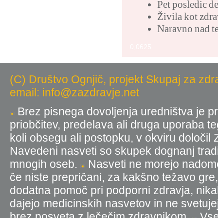
Pet posledic de
Živila kot zdra
Naravno nad te
0,0625
(C) Društvo Ognjič, projekt Skupaj za zdr
email: info@zazdravje.net
Brez pisnega dovoljenja uredništva je pr
priobčitev, predelava ali druga uporaba t
koli obsegu ali postopku, v okviru določil
Navedeni nasveti so skupek dognanj tradic
mnogih oseb.
Nasveti ne morejo nadomest
če niste prepričani, za kakšno težavo gre
dodatna pomoč pri podporni zdravja, nika
dajejo medicinskih nasvetov in ne svetujej
brez posveta z lečečim zdravnikom.
Vse 