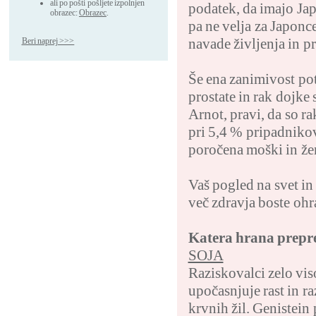
ali po pošti pošljete izpolnjen
podatek, da imajo Ja
obrazec:
Obrazec
.
pa ne velja za Japonc
navade življenja in p
Beri naprej >>>
Še ena zanimivost pot
prostate in rak dojke 
Arnot, pravi, da so ra
pri 5,4 % pripadnikov 
poročena moški in žen
Vaš pogled na svet in
več zdravja boste ohra
Katera hrana prepre
SOJA
Raziskovalci zelo vis
upočasnjuje rast in 
krvnih žil. Genistein 