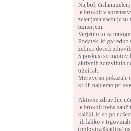
Najbolj čislana zelenj
je brokoli v spremstv
zelenjava vsebuje sulf
tumorjem.
Verjetno to za mnoge 
Podatek, ki ga redko s
želimo doseči zdravil
S poskusi so ugotovil
aktivnih zdravilnih u
tržnicah.
Meritve so pokazale t
ki jih najdemo pri sve
Aktivne zdravilne uči
je brokoli treba zauž
kalčki, ki so po naše
jih lahko v trgovina
(polovica škatlice) u