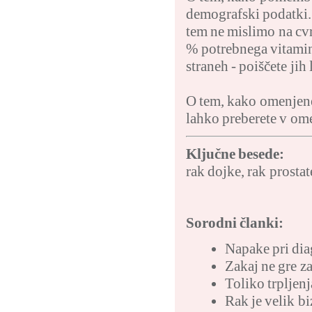
demografski podatki. 
tem ne mislimo na cvr
% potrebnega vitamina
straneh - poiščete jih
O tem, kako omenjene 
lahko preberete v
Ključne besede:
rak dojke
,
rak prostat
Sorodni članki:
Napake pri dia
Zakaj ne gre za
Toliko trpljen
Rak je velik bi