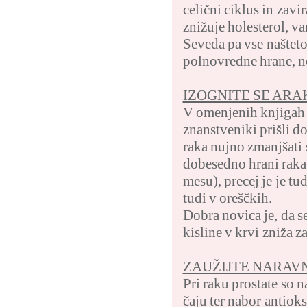
celični ciklus in zavi
znižuje holesterol, va
Seveda pa vse našteto
polnovredne hrane, ne
IZOGNITE SE ARA
V omenjenih knjigah 
znanstveniki prišli d
raka nujno zmanjšati 
dobesedno hrani raka
mesu), precej je je tu
tudi v oreščkih.
Dobra novica je, da 
kisline v krvi zniža 
ZAUŽIJTE NARAV
Pri raku prostate so 
čaju ter nabor antioks