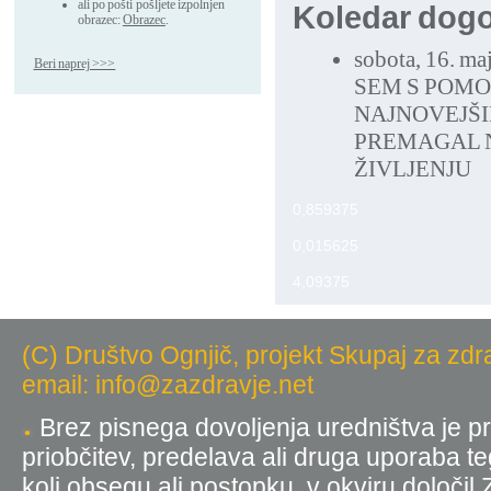
ali po pošti pošljete izpolnjen
Koledar dog
obrazec:
Obrazec
.
sobota, 16. ma
Beri naprej >>>
SEM S POMO
NAJNOVEJŠ
PREMAGAL N
ŽIVLJENJU
0,859375
0,015625
4,09375
(C) Društvo Ognjič, projekt Skupaj za zdr
email: info@zazdravje.net
Brez pisnega dovoljenja uredništva je pr
priobčitev, predelava ali druga uporaba t
koli obsegu ali postopku, v okviru določil