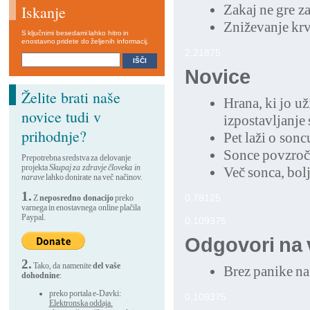
Zakaj ne gre za
Iskanje
Zniževanje krv
S ključnimi besedami lahko hitro in
enostavno pridete do željenih informacij.
2,21875
Novice
Želite brati naše
Hrana, ki jo už
novice tudi v
izpostavljanj
prihodnje?
Pet laži o sonc
Sonce povzroča
Prepotrebna sredstva za delovanje
projekta
Skupaj za zdravje človeka in
Več sonca, bolj
narave
lahko donirate na več načinov.
1.
0,78125
Z
neposredno donacijo
preko
varnega in enostavnega online plačila
Paypal.
0,109375
Odgovori na 
2.
Tako, da namenite
del vaše
Brez panike na
dohodnine
:
preko portala e-Davki:
0,109375
Elektronska oddaja.