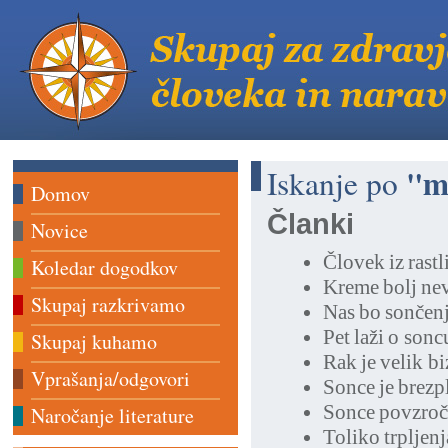
"m
Iskanje po
Domov
Članki
Novice
Človek iz rastl
Koledar dogodkov
Kreme bolj ne
Skupaj razkrivamo
Nas bo sončenje
Pet laži o sonc
Skupaj kuhamo
Rak je velik bi
Vprašanja/odgovori
Sonce je brezp
Sonce povzroča
Naročanje literature
Toliko trpljen