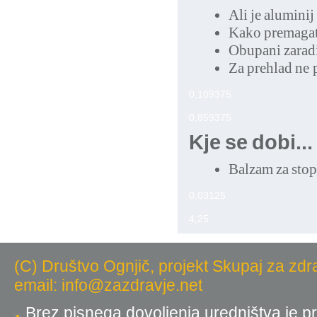
Ali je alumini
Kako premagat
Obupani zarad
Za prehlad ne 
0,109375
0,859375
Kje se dobi...
Balzam za stop
0,03125
4,25
(C) Društvo Ognjič, projekt Skupaj za zdr
email: info@zazdravje.net
Brez pisnega dovoljenja uredništva je pr