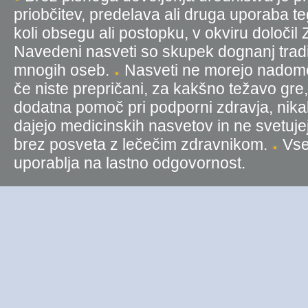
priobčitev, predelava ali druga uporaba t
koli obsegu ali postopku, v okviru določil
Navedeni nasveti so skupek dognanj tradic
mnogih oseb.
Nasveti ne morejo nadomest
če niste prepričani, za kakšno težavo gre
dodatna pomoč pri podporni zdravja, nika
dajejo medicinskih nasvetov in ne svetujej
brez posveta z lečečim zdravnikom.
Vse 
uporablja na lastno odgovornost.