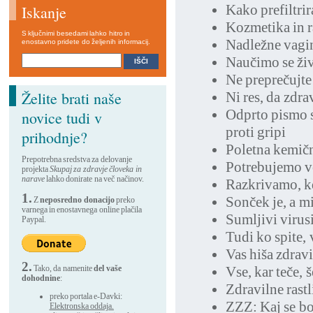
Kako prefiltrir
Iskanje
Kozmetika in 
S ključnimi besedami lahko hitro in
Nadležne vagin
enostavno pridete do željenih informacij.
Naučimo se živ
Ne preprečujte
Želite brati naše
Ni res, da zdra
Odprto pismo s
novice tudi v
proti gripi
prihodnje?
Poletna kemičn
Prepotrebna sredstva za delovanje
Potrebujemo vo
projekta
Skupaj za zdravje človeka in
narave
lahko donirate na več načinov.
Razkrivamo, kd
1.
Sonček je, a m
Z
neposredno donacijo
preko
varnega in enostavnega online plačila
Sumljivi virus
Paypal.
Tudi ko spite,
Vas hiša zdravi
2.
Tako, da namenite
del vaše
Vse, kar teče, 
dohodnine
:
Zdravilne rastl
preko portala e-Davki:
ZZZ: Kaj se bo
Elektronska oddaja.