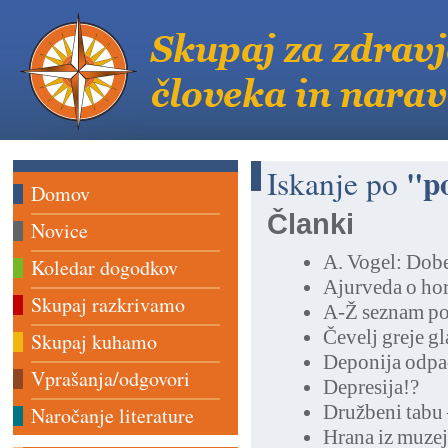
"p
Iskanje po
Domov
Članki
Novice
A. Vogel: Dobe
Koledar dogodkov
Ajurveda o ho
Skupaj razkrivamo
A-Ž seznam po
Čevelj greje g
Skupaj kuhamo
Deponija odpa
Vprašanja/odgovori
Depresija!?
Družbeni tabu 
Naročanje literature
Hrana iz muzej