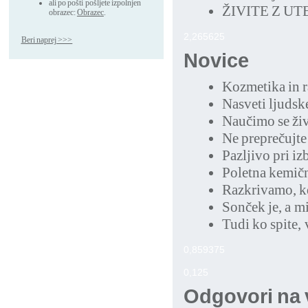
ali po pošti pošljete izpolnjen
ŽIVITE Z UT
obrazec:
Obrazec
.
2,265625
Beri naprej >>>
Novice
Kozmetika in 
Nasveti ljudsk
Naučimo se živ
Ne preprečujte
Pazljivo pri i
Poletna kemičn
Razkrivamo, kd
Sonček je, a m
Tudi ko spite,
0,859375
0,125
Odgovori na 