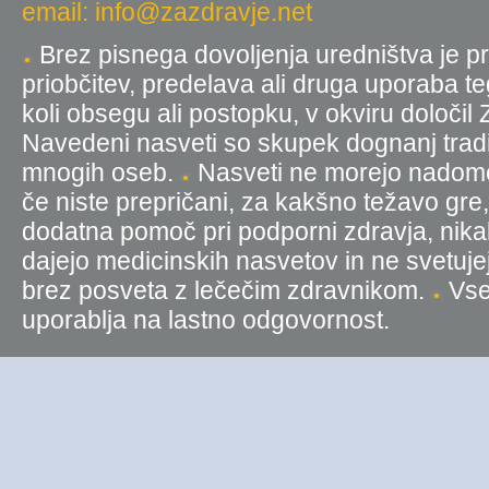
email: info@zazdravje.net
Brez pisnega dovoljenja uredništva je pr
priobčitev, predelava ali druga uporaba t
koli obsegu ali postopku, v okviru določil
Navedeni nasveti so skupek dognanj tradic
mnogih oseb.
Nasveti ne morejo nadomest
če niste prepričani, za kakšno težavo gre
dodatna pomoč pri podporni zdravja, nika
dajejo medicinskih nasvetov in ne svetujej
brez posveta z lečečim zdravnikom.
Vse 
uporablja na lastno odgovornost.