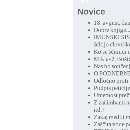
1,96875
Novice
18. avgust, da
Dobre knjige..
IMUNSKI SISTE
ščitijo človešk
Ko se ščitnici 
Miklavž, Boži
Nas bo sončenje
O PODNEBNE
Odločno proti
Podpis peticij
Umetnost preži
Z začimbami na
itd.?
Zakaj mediji m
Zaščita vode p