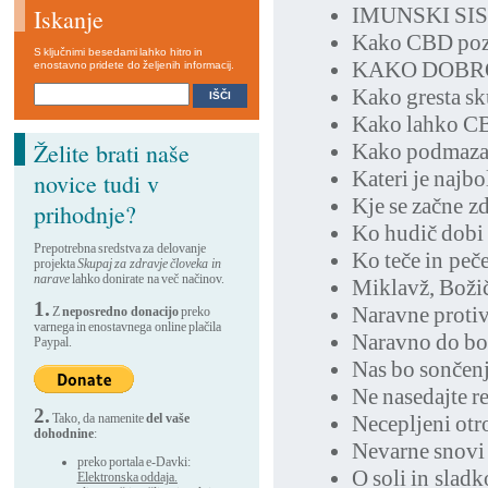
IMUNSKI SI
Iskanje
Kako CBD poz
S ključnimi besedami lahko hitro in
KAKO DOBRO
enostavno pridete do željenih informacij.
Kako gresta sku
Kako lahko CB
Želite brati naše
Kako podmazat
Kateri je najbo
novice tudi v
Kje se začne zd
prihodnje?
Ko hudič dobi 
Prepotrebna sredstva za delovanje
Ko teče in peč
projekta
Skupaj za zdravje človeka in
narave
lahko donirate na več načinov.
Miklavž, Boži
1.
Naravne proti
Z
neposredno donacijo
preko
varnega in enostavnega online plačila
Naravno do bol
Paypal.
Nas bo sončenje
Ne nasedajte r
2.
Tako, da namenite
del vaše
Necepljeni ot
dohodnine
:
Nevarne snovi 
preko portala e-Davki:
O soli in sladk
Elektronska oddaja.