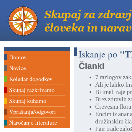
"T
Iskanje po
Domov
Članki
Novice
7 razlogov zaka
Koledar dogodkov
Ali je lahko hr
Skupaj razkrivamo
Bi imeli raje pr
Brez zdravih z
Skupaj kuhamo
Črevesna flora 
Vprašanja/odgovori
Encim iz anana
družinskim čl
Naročanje literature
Fair trade zalo