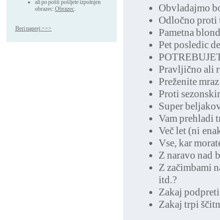
ali po pošti pošljete izpolnjen
Obvladajmo bo
obrazec:
Obrazec
.
Odločno proti
Beri naprej >>>
Pametna blond
Pet posledic de
POTREBUJET
Pravljično ali 
Preženite mra
Proti sezonski
Super beljakov
Vam prehladi t
Več let (ni ena
Vse, kar morat
Z naravo nad b
Z začimbami na
itd.?
Zakaj podpreti
Zakaj trpi ščit