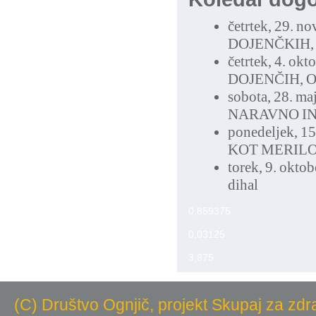
četrtek, 29. n
DOJENČKIH,
četrtek, 4. ok
DOJENČIH, 
sobota, 28. ma
NARAVNO I
ponedeljek, 1
KOT MERILO
torek, 9. okto
dihal
0,859375
0,03125
3,875
(C) Društvo Ognjič, projekt Skupaj za zdr