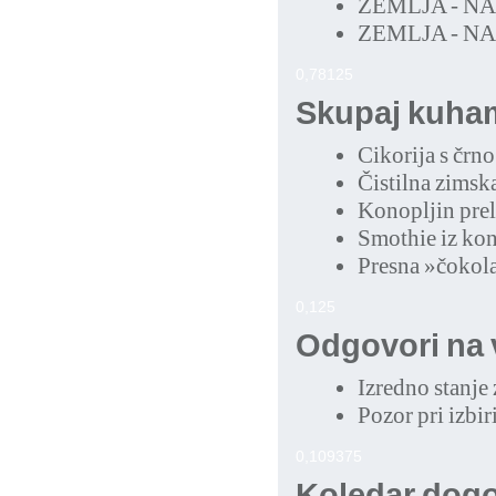
ZEMLJA - N
ZEMLJA - N
0,78125
Skupaj kuha
Cikorija s črn
Čistilna zimsk
Konopljin prel
Smothie iz kon
Presna »čokol
0,125
Odgovori na 
Izredno stanje 
Pozor pri izbi
0,109375
Koledar dog