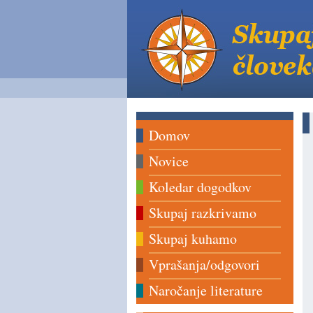
Domov
Novice
Koledar dogodkov
Skupaj razkrivamo
Skupaj kuhamo
Vprašanja/odgovori
Naročanje literature