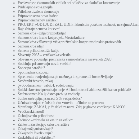
Predavanje o ekonomskih vidikih pri odločitvi za ekološko kmetovanje
Pridelajmo svoja gnojila
Priložnosti zelene ekonomije
Pripravite se na novo štafeto
Pripravljeni na nov začetek!
PROJEKT: »OD LJUDI ZA LJUDII« Izkoristite posebno možnost, na sejmu Alter
Raje zbirajte semena kot evre!
Samooskrba – želja brez pokritja?
Samooskrba s hrano kot projekt Mesta kulture
Samooskrba v Sloveniji višja pri živalskih kot pri rastlinskih proizvodih
Samooskrba zdaj!
Semena prihodnosti že kalijo
Slovenija 2035 – vrtičkarska velesila
Slovensko podeželje, prehranska samooskrba in narava leta 2020
Sodelujte pri snovanju novih vsebin!
Sonce po naročilu?
Spomladanski čudeži!
Spremenite svoje dojemanje možnega in spremenili boste življenje
Svečeniki že vedo, zakaj
Svoboda semen - vabilo k sodelovanju
Šolski ekovrtovi premikajo meje. Ali bodo otroci lahko zaužili, kar so pridelali?
Štafeta semen Ko ljudstvo prebuja voditelje ...
Toliko zastrupljanja zaradi 5 % več pridelka?
Učni sadovnjaki v šolskih eko vrtovih – učilnice na prostem
Vprašanje, ZAKAJ, je že daleč za nami. Zdaj je glavno vprašanje: KAKO?
Vrtičkarski narod!
Za bolj svetlo prihodnost
Začimbe – zdravilo za vas in za vaš vrt
Zahtevni časi terjajo celostne rešitve
Zakaj možgani stavkajo?
Zakaj ne bi živeli v raju?
Zaskrbljeni ali oskrbljeni?