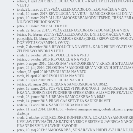
sobota, 1. april 2017:
REVOLUCIJA NA VRTU – KAKO IMETI ZELENJAVNI V
V LETU
torek, 21. marec 2017:
SVEŽA ZELENJAVA 365 DNI Z DOMAČEGA VRTA
sreda, 15. marec 2017:
REVOLUCIJA NA VRTU – SAMOOSKRBA 365 DNI V
petek, 10. marec 2017:
ALI JE SAMOOSKRBA MODNI TREND, TRŽNA PRIL
NUJNOST PRIHODNOSTI?
petek, 10. marec 2017:
ALTERMED
sreda, 22. februar 2017:
SVEŽA ZELENJAVA 365 DNI Z DOMAČEGA VRTA
četrtek, 16. februar 2017:
SVEŽA ZELENJAVA 365 DNI Z DOMAČEGA VRTA
ponedeljek, 13. februar 2017:
SAMOOSKRBA (CIKEL PRIPOVEDNO ̶ POGO
DOŽIVETIJ S CARMEN L. OVEN)
sreda, 7. december 2016:
REVOLUCIJA NA VRTU - KAKO PRIDELOVATI S
ZELENJAVO 365 DNI V LETU
sreda, 12. oktober 2016:
REVOLUCIJA NA VRTU
četrtek, 6. oktober 2016:
REVOLUCIJA NA VRTU
petek, 5. avgust 2016:
CELOSTNA "SAMOOSKRBA" V KRIZNIH SITUACIJ
petek, 22. julij 2016:
CELOSTNA "SAMOOSKRBA" V KRIZNIH SITUACIJA
sobota, 23. april 2016:
REVOLUCIJA NA VRTU
torek, 19. april 2016:
REVOLUCIJA NA VRTU
sreda, 13. april 2016:
REVOLUCIJA NA VRTU
četrtek, 28. januar 2016:
URBANA SAMOOSKRBA NA 10M2.
petek, 13. marec 2015:
POSVET: IZZIVI PRIHODNOSTI - SAMOOSKRBA, S
HRANA, DOBRINE IN PODNEBNE SPREMEMBE. ALI SMO PRIPRAVLJEN
sreda, 28. januar 2015:
URBANA SAMOOSKRBA NA 10M2.
sreda, 14. januar 2015:
PRAVI ČAS SETVE ZA SADIKE IN VRT
nedelja, 13. april 2014:
SAMOOSKRBA NA 10m2?
petek, 11. april 2014:
EKOFEJST – festival izmenjave znanj, dobrih izkušenj in prij
druženja
sreda, 2. oktober 2013:
REGIJSKE KONFERENCA: LOKALNA SAMOOSKRB
UVELJAVITEV NAČELA KRATKIH VERIG V SISTEMU JAVNEGA NARO
HRANE IN ŽIVIL V JAVNIH ZAVODIH
petek, 10. maj 2013:
SAMOOSKRBA, SONARAVNA PRIDELAVA HRANE,ZD