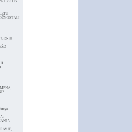
RT 365 DNI
 LETU
OŽNOST ALI
VORNIH
VEŽO
AH
H
EMENA,
I?
etnega
A:
ČANJA
RAVJE,