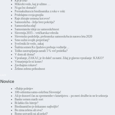
Kje je črta?
Mikrobi vedo, kaj je užitno …
Ni ga čez domače!
Permakultura in biodinamika z roko v roki
Pridelajmo svoja gnojila
Raje zbirajte semena kot evre!
Samooskrba – želja brez pokritja?
Samooskrba zdaj!
Samostanske ideje za samooskrbnost
Slovenija 2035 – vrtičkarska velesila
Slovensko podeželje, prehranska samooskrba in narava leta 2020
Smo sužni svojih prepričanj?
Svečeniki že vedo, zakaj
Štafeta semen Ko ljudstvo prebuja voditelje ...
Toliko zastrupljanja zaradi 5 % več pridelka?
V dom ali doma?
Vprašanje, ZAKAJ, je že daleč za nami. Zdaj je glavno vprašanje: KAKO?
Vrtnarjenja še ni konec!
Zavihajmo rokave!
Želimo zeleno prihodnost
1,9375
Novice
»Babje poletje«
100-odstotna samo-oskrbna Slovenija!
Ali je dozorel čas za spremembe v kmetijstvu – po meri družbe in ne le sektorja
Banke semen starih sort
Bi lahko šlo hitreje?
Biodinamično je dokazano najboljše!
Bo zima zelena ali siva?
Bomo ustvarili raj ali pekel?