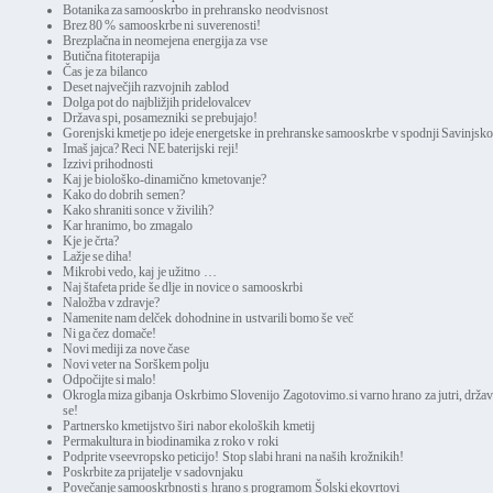
Botanika za samooskrbo in prehransko neodvisnost
Brez 80 % samooskrbe ni suverenosti!
Brezplačna in neomejena energija za vse
Butična fitoterapija
Čas je za bilanco
Deset največjih razvojnih zablod
Dolga pot do najbližjih pridelovalcev
Država spi, posamezniki se prebujajo!
Gorenjski kmetje po ideje energetske in prehranske samooskrbe v spodnji Savinjsko
Imaš jajca? Reci NE baterijski reji!
Izzivi prihodnosti
Kaj je biološko-dinamično kmetovanje?
Kako do dobrih semen?
Kako shraniti sonce v živilih?
Kar hranimo, bo zmagalo
Kje je črta?
Lažje se diha!
Mikrobi vedo, kaj je užitno …
Naj štafeta pride še dlje in novice o samooskrbi
Naložba v zdravje?
Namenite nam delček dohodnine in ustvarili bomo še več
Ni ga čez domače!
Novi mediji za nove čase
Novi veter na Sorškem polju
Odpočijte si malo!
Okrogla miza gibanja Oskrbimo Slovenijo Zagotovimo.si varno hrano za jutri, državl
se!
Partnersko kmetijstvo širi nabor ekoloških kmetij
Permakultura in biodinamika z roko v roki
Podprite vseevropsko peticijo! Stop slabi hrani na naših krožnikih!
Poskrbite za prijatelje v sadovnjaku
Povečanje samooskrbnosti s hrano s programom Šolski ekovrtovi