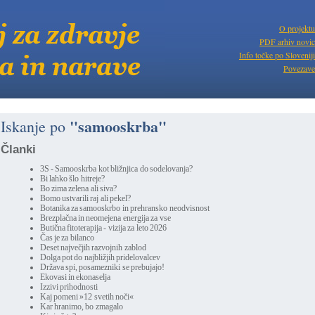
O projektu
PDF arhiv novic
Info točke po Sloveniji
Povezave
"samooskrba"
Iskanje po
Članki
3S - Samooskrba kot bližnjica do sodelovanja?
Bi lahko šlo hitreje?
Bo zima zelena ali siva?
Bomo ustvarili raj ali pekel?
Botanika za samooskrbo in prehransko neodvisnost
Brezplačna in neomejena energija za vse
Butična fitoterapija - vizija za leto 2026
Čas je za bilanco
Deset največjih razvojnih zablod
Dolga pot do najbližjih pridelovalcev
Država spi, posamezniki se prebujajo!
Ekovasi in ekonaselja
Izzivi prihodnosti
Kaj pomeni »12 svetih noči«
Kar hranimo, bo zmagalo