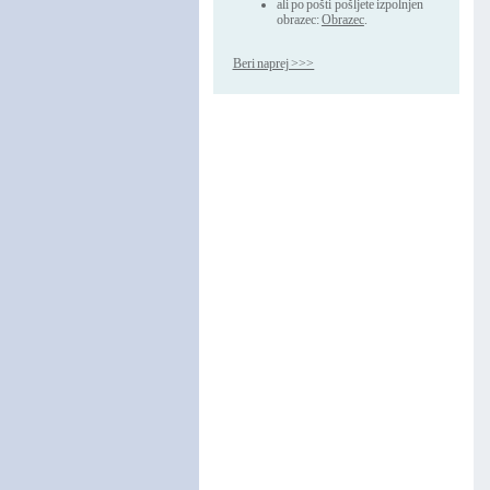
ali po pošti pošljete izpolnjen
obrazec:
Obrazec
.
Beri naprej >>>