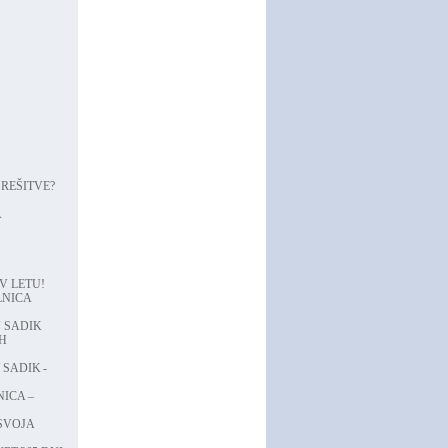
REŠITVE?
A
V LETU!
LNICA
N SADIK
H
 SADIK -
ICA –
 SVOJA