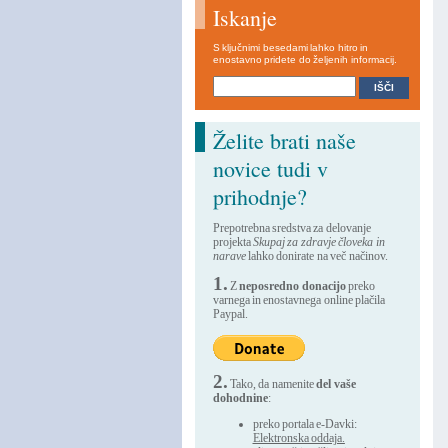
Iskanje
S ključnimi besedami lahko hitro in
enostavno pridete do željenih informacij.
Želite brati naše
novice tudi v
prihodnje?
Prepotrebna sredstva za delovanje
projekta
Skupaj za zdravje človeka in
narave
lahko donirate na več načinov.
1.
Z
neposredno donacijo
preko
varnega in enostavnega online plačila
Paypal.
2.
Tako, da namenite
del vaše
dohodnine
:
preko portala e-Davki:
Elektronska oddaja.