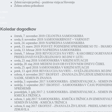
Zeleni razvojni preboj – pozitivna vizija za Slovenijo
Želimo zeleno prihodnost
0,765625
0,125
0,09375
Koledar dogodkov
četrtek, 7. november 2019:
CELOSTNA SAMOOSKRBA
sreda, 6. november 2019:
SAMOOSKRBNOST = VARNOST!
torek, 24. september 2019:
NAPREDNA SAMOOSKRBA
petek, 15. marec 2019:
POSVET: PODNEBNE SPREMEMBE SO TU – IMAMO 
sreda, 13. februar 2019:
NAPREDNA SAMOOSKRBA
četrtek, 7. februar 2019:
REVOLUCIJA NA VRTU - KAKO BREZ OGREVANJ
PRIDELOVATI SVEŽO ZELENJAVO 365 DNI V LETU.
sreda, 23. maj 2018:
SAMOOSKRBA V KRIZNI SITUACIJI
nedelja, 20. maj 2018:
MEDENI DAN OB SVETOVNEM DNEVU ČEBEL
sreda, 25. april 2018:
SAMOOSKRBA V KRIZNI SITUACIJI
petek, 13. april 2018:
REVOLUCIJA NA VRTU – SVEŽA ZELENJAVA 365 DNI 
sobota, 4. november 2017:
EKOFEST – ZNANJA ZA ŽIVLJENJE:IZMENJAVA
SADIK, SEMEN IN ZNANJA
nedelja, 3. september 2017:
SAMOOSKRBA - IZMENJEVALNICA – SEMEN I
nedelja, 3. september 2017:
EKOFEST – SAMOOSKRBA V ČASU PODNEBNI
SPREMEMB
ponedeljek, 3. julij 2017:
2. SAMOOSKRBA - IZMENJEVALNICA – SEMEN IN
KMEČKA TRŽNICA
sobota, 1. julij 2017:
SAMOOSKRBA - KMEČKA TRŽNICA IN IZMENJEVALN
SEMEN IN SADIK - KMEČKA TRŽNICA
sobota, 6. maj 2017:
EKOFEST – ZNANJA ZA ŽIVLJENJE - PRIDELAJMO SI
ZDRAVILA