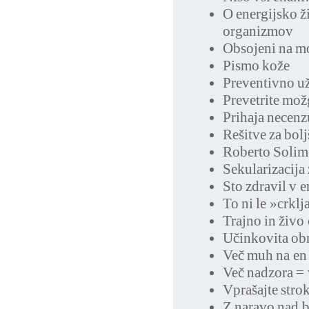
O energijsko ž
organizmov
Obsojeni na m
Pismo kože
Preventivno už
Prevetrite mož
Prihaja necenz
Rešitve za bol
Roberto Solime
Sekularizacija
Sto zdravil v e
To ni le »crklj
Trajno in živo
Učinkovita ob
Več muh na en
Več nadzora = 
Vprašajte stro
Z naravo nad b