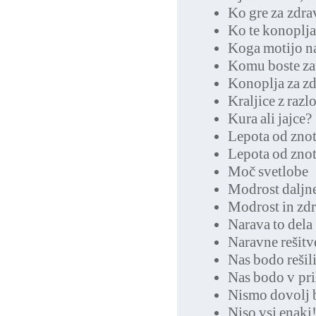
Ko gre za zdra
Ko te konoplj
Koga motijo na
Komu boste zau
Konoplja za zd
Kraljice z raz
Kura ali jajce?
Lepota od znot
Lepota od znot
Moč svetlobe
Modrost daljn
Modrost in zdr
Narava to dela
Naravne rešitve
Nas bodo rešil
Nas bodo v pri
Nismo dovolj bo
Niso vsi enaki