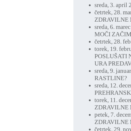
sreda, 3. april
četrtek, 28. m
ZDRAVILNE 
sreda, 6. mare
MOČI ZAČI
četrtek, 28. f
torek, 19. feb
POSLUŠATI 
URA PREDAV
sreda, 9. janu
RASTLINE?
sreda, 12. de
PREHRANSK
torek, 11. dec
ZDRAVILNE 
petek, 7. dec
ZDRAVILNE 
četrtek, 29. n