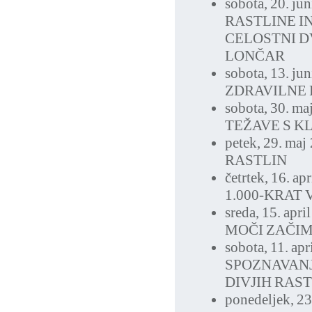
sobota, 20. ju
RASTLINE IN
CELOSTNI D
LONČAR
sobota, 13. ju
ZDRAVILNE 
sobota, 30. ma
TEŽAVE S K
petek, 29. maj
RASTLIN
četrtek, 16. ap
1.000-KRAT 
sreda, 15. apri
MOČI ZAČI
sobota, 11. ap
SPOZNAVANJ
DIVJIH RAS
ponedeljek, 2