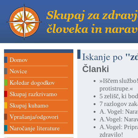
"zd
Iskanje po
Domov
Članki
Novice
»Iščem službo
Koledar dogodkov
protistrupe.«
Skupaj razkrivamo
5 zelišč, ki b
7 razlogov zaka
Skupaj kuhamo
A. Vogel: Nar
Vprašanja/odgovori
A.Vogel: Narav
A.Vogel: Pripra
Naročanje literature
zdravilo!