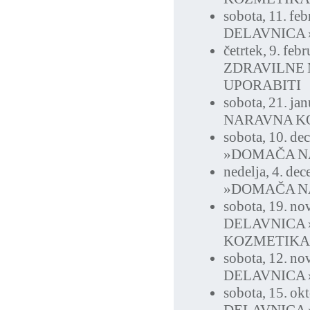
sobota, 11. fe
DELAVNICA 
četrtek, 9. feb
ZDRAVILNE 
UPORABITI
sobota, 21. ja
NARAVNA K
sobota, 10. d
»DOMAČA N
nedelja, 4. de
»DOMAČA N
sobota, 19. n
DELAVNICA
KOZMETIKA
sobota, 12. n
DELAVNICA 
sobota, 15. ok