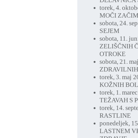
DELAVNICA
torek, 4. okto
MOČI ZAČI
sobota, 24. se
SEJEM
sobota, 11. ju
ZELIŠČNIH 
OTROKE
sobota, 21. ma
ZDRAVILNIH
torek, 3. maj 
KOŽNIH BO
torek, 1. mare
TEŽAVAH S 
torek, 14. sep
RASTLINE
ponedeljek, 1
LASTNEM VR