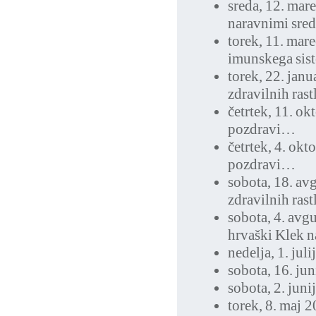
sreda, 12. mar
naravnimi sred
torek, 11. mar
imunskega sis
torek, 22. jan
zdravilnih rast
četrtek, 11. o
pozdravi…
četrtek, 4. ok
pozdravi…
sobota, 18. av
zdravilnih rast
sobota, 4. avg
hrvaški Klek 
nedelja, 1. jul
sobota, 16. ju
sobota, 2. jun
torek, 8. maj 