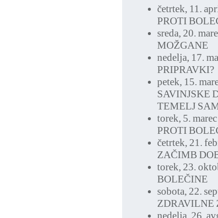
četrtek, 11. ap
PROTI BOL
sreda, 20. mar
MOŽGANE
nedelja, 17. m
PRIPRAVKI?
petek, 15. mar
SAVINJSKE 
TEMELJ SAM
torek, 5. mare
PROTI BOL
četrtek, 21. f
ZAČIMB DOB
torek, 23. okt
BOLEČINE
sobota, 22. se
ZDRAVILNE 
nedelja, 26. a