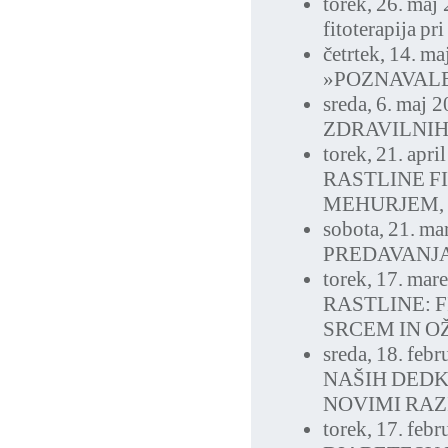
torek, 26. maj
fitoterapija pr
četrtek, 14. m
»POZNAVALE
sreda, 6. maj 
ZDRAVILNIH
torek, 21. apri
RASTLINE F
MEHURJEM, 
sobota, 21. ma
PREDAVANJ
torek, 17. mar
RASTLINE: F
SRCEM IN O
sreda, 18. feb
NAŠIH DEDK
NOVIMI RAZ
torek, 17. feb