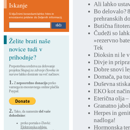
Ali lahko usta
Iskanje
Bo delovalo? 8 
S ključnimi besedami lahko hitro in
prehranskih do
enostavno pridete do željenih informacij.
Butična fitoter
Čudeži so lahk
Želite brati naše
»rezervno bate
Tek
novice tudi v
Dioksin ni le v
prihodnje?
Divje in pripra
Prepotrebna sredstva za delovanje
Dobre snovi le
projekta
Skupaj za zdravje človeka in
narave
lahko donirate na več načinov.
Domača, pa tud
1.
Duševna stiska
Z
neposredno donacijo
preko
varnega in enostavnega online plačila
EKO kot način 
Paypal.
Eterična olja –
Granatno jabolk
2.
Tako, da namenite
del vaše
Herpes in geni
dohodnine
:
nadloga!
preko portala e-Davki:
Hormonska tera
Elektronska oddaja.