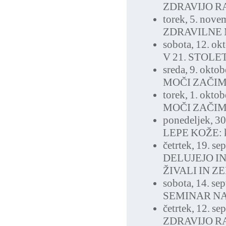
ZDRAVIJO R
torek, 5. nov
ZDRAVILNE 
sobota, 12. ok
V 21. STOLE
sreda, 9. okto
MOČI ZAČI
torek, 1. okto
MOČI ZAČI
ponedeljek, 3
LEPE KOŽE: kr
četrtek, 19. s
DELUJEJO I
ŽIVALI IN Z
sobota, 14. se
SEMINAR NA
četrtek, 12. s
ZDRAVIJO R