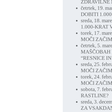
ZDRAVILNE 
četrtek, 19. m
DOBITI 1.00
sreda, 18. mar
1.000-KRAT 
torek, 17. mar
MOČI ZAČI
četrtek, 5. ma
MAŠČOBAH I
“RESNICE I
sreda, 25. feb
MOČI ZAČI
torek, 24. feb
MOČI ZAČI
sobota, 7. feb
RASTLINE?
sreda, 3. dece
ZA VSAKDA