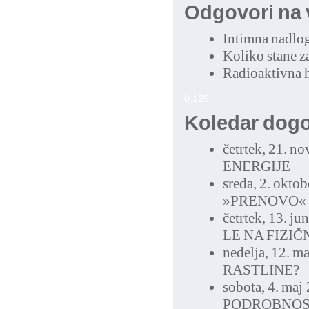
Odgovori na 
Intimna nadlo
Koliko stane z
Radioaktivna 
0,125
Koledar dog
četrtek, 21. n
ENERGIJE
sreda, 2. okto
»PRENOVO«
četrtek, 13. ju
LE NA FIZIČ
nedelja, 12. m
RASTLINE?
sobota, 4. maj
PODROBNOS