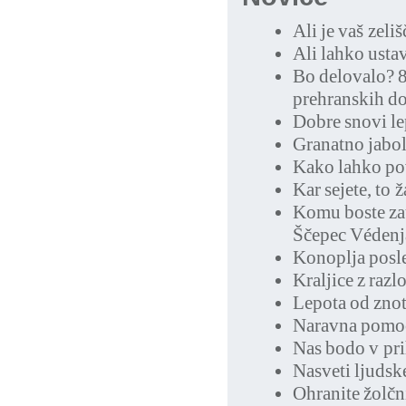
Ali je vaš zeli
Ali lahko usta
Bo delovalo? 8 
prehranskih do
Dobre snovi le
Granatno jabolk
Kako lahko po
Kar sejete, to ž
Komu boste zau
Ščepec Védenj
Konoplja posle
Kraljice z raz
Lepota od znot
Naravna pomoč
Nas bodo v pri
Nasveti ljudsk
Ohranite žolčn