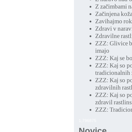
Z začimbami na
Začinjena koža
Zavihajmo rok
Zdravi v narav
Zdravilne rastl
ZZZ: Glivice br
imajo
ZZZ: Kaj se bo
ZZZ: Kaj so po
tradicionalnih 
ZZZ: Kaj so po
zdravilnih rast
ZZZ: Kaj so po
zdravil rastlin
ZZZ: Tradicion
1,796875
Novice