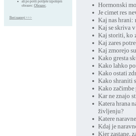
ali po pošti pošljete izpolnjen
Hormonski moti
obrazec:
Obrazec
.
Je cimet res n
Beri naprej >>>
Kaj nas hrani: 
Kaj se skriva v
Kaj storiti, ko
Kaj zares potr
Kaj zmorejo su
Kako gresta sku
Kako lahko po
Kako ostati zd
Kako shraniti s
Kako začimbe 
Kar ne znajo s
Katera hrana n
življenju?
Katere naravn
Kdaj je naravn
Kjer zastane, z