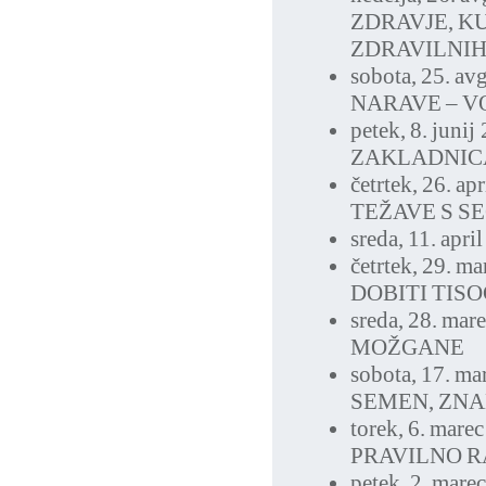
ZDRAVJE, K
ZDRAVILNIH
sobota, 25. av
NARAVE – V
petek, 8. junij
ZAKLADNIC
četrtek, 26. ap
TEŽAVE S SE
sreda, 11. apri
četrtek, 29. m
DOBITI TIS
sreda, 28. mar
MOŽGANE
sobota, 17. ma
SEMEN, ZNA
torek, 6. mare
PRAVILNO 
petek, 2. mare