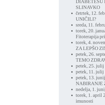
DIABETESU 
SLINAVKO
četrtek, 12. f
UNIČILI?
sreda, 11. feb
torek, 20. jan
Fitoterapija pr
torek, 4. nov
ZA LEPŠO Z
petek, 26. sep
TEMO ZDRAV
petek, 25. juli
petek, 11. juli
petek, 13. jun
NABIRANJE 
nedelja, 1. jun
torek, 1. april
imunosti