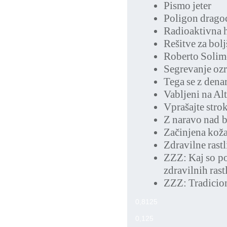
Pismo jeter
Poligon dragoc
Radioaktivna 
Rešitve za bol
Roberto Solime
Segrevanje ozr
Tega se z dena
Vabljeni na Alt
Vprašajte stro
Z naravo nad b
Začinjena koža
Zdravilne rastl
ZZZ: Kaj so po
zdravilnih rast
ZZZ: Tradicion
0,8125
0,125