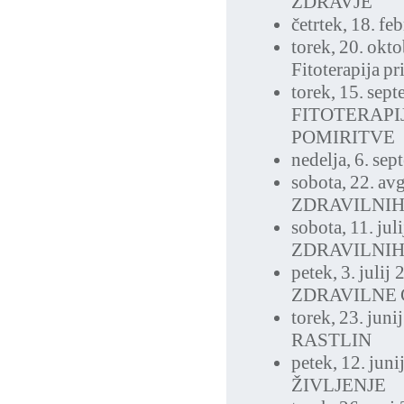
ZDRAVJE
četrtek, 18. f
torek, 20. okt
Fitoterapija pr
torek, 15. sep
FITOTERAPI
POMIRITVE
nedelja, 6. se
sobota, 22. av
ZDRAVILNIH
sobota, 11. jul
ZDRAVILNIH
petek, 3. julij
ZDRAVILNE 
torek, 23. juni
RASTLIN
petek, 12. jun
ŽIVLJENJE