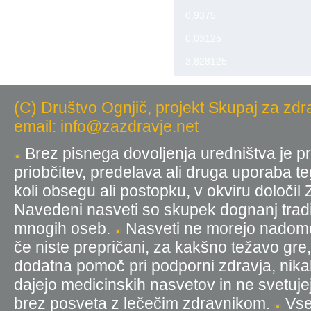
0,9375
0,03125
3,828125
(C) Društvo Ognjič, projekt Skupaj za zdr
email: info@zazdravje.net
Brez pisnega dovoljenja uredništva je pr
priobčitev, predelava ali druga uporaba t
koli obsegu ali postopku, v okviru določil
Navedeni nasveti so skupek dognanj tradic
mnogih oseb.
Nasveti ne morejo nadomest
če niste prepričani, za kakšno težavo gre
dodatna pomoč pri podporni zdravja, nika
dajejo medicinskih nasvetov in ne svetujej
brez posveta z lečečim zdravnikom.
Vse 