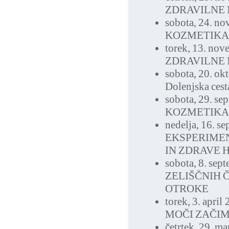
ZDRAVILNE 
sobota, 24. n
KOZMETIKA
torek, 13. no
ZDRAVILNE 
sobota, 20. ok
Dolenjska cest
sobota, 29. se
KOZMETIKA
nedelja, 16. s
EKSPERIMEN
IN ZDRAVE 
sobota, 8. sep
ZELIŠČNIH 
OTROKE
torek, 3. april
MOČI ZAČIM
četrtek, 29. m