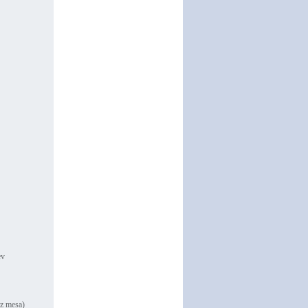
ev
ez mesa)