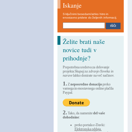
Iskanje
S ključnimi besedami lahko hitro in
enostavno pridete do željenih informacij.
Želite brati naše
novice tudi v
prihodnje?
Prepotrebna sredstva za delovanje
projekta
Skupaj za zdravje človeka in
narave
lahko donirate na več načinov.
1.
Z
neposredno donacijo
preko
varnega in enostavnega online plačila
Paypal.
2.
Tako, da namenite
del vaše
dohodnine
:
preko portala e-Davki:
Elektronska oddaja.