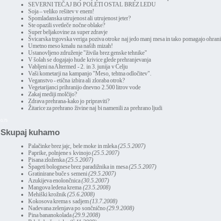
SEVERNI TEČAJ BO POLETI OSTAL BREZ LEDU
Soja – veliko rešitev v enem!
Spomladanska utrujenost ali utrujenost jeter?
Ste opazili svetleče nočne oblake?
Super beljakovine za super zdravje
Švicarska trgovska veriga poziva otroke naj jedo manj mesa in tako pomagajo ohrani
Umetno meso kmalu na naših mizah!
Ustanovljeno združenje "živila brez genske tehnike"
V šolah se dogajajo hude krivice glede prehranjevanja
Vabljeni na Altermed - 2. in 3. junija v Celju
Vaši kometarji na kampanjo "Meso, tehtna odločitev".
Veganstvo - etična izbira ali zloraba otrok?
Vegetarijanci prihranijo dnevno 2.500 litrov vode
Zakaj mediji molčijo?
Zdrava prehrana-kako jo pripraviti?
Žitarice za prehrano živine naj bi namenili za prehrano ljudi
0,75
Skupaj kuhamo
Palačinke brez jajc, bele moke in mleka
(25.5.2007)
Paprike, polnjene s kvinojo
(25.5.2007)
Pisana zloženka
(25.5.2007)
Špageti bolognese brez paradižnika in mesa
(25.5.2007)
Gratinirane buče s semeni
(29.5.2007)
Azukijeva enolončnica
(30.5.2007)
Mangova ledena krema
(23.5.2008)
Mehiški krožnik
(25.6.2008)
Kokosova krema s sadjem
(13.7.2008)
Nadevana zelenjava po sončnično
(29.9.2008)
Pina bananokolada
(29.9.2008)