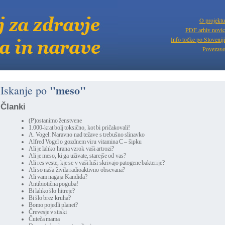
O projektu
PDF arhiv novic
Info točke po Sloveniji
Povezave
"meso"
Iskanje po
Članki
(P)ostanimo ženstvene
1.000-krat bolj toksično, kot bi pričakovali!
A. Vogel: Naravno nad težave s trebušno slinavko
Alfred Vogel o gozdnem viru vitamina C – šipku
Ali je lahko hrana vzrok vaši artrozi?
Ali je meso, ki ga uživate, starejše od vas?
Ali res veste, kje se v vaši hiši skrivajo patogene bakterije?
Ali so naša živila radioaktivno obsevana?
Ali vam nagaja Kandida?
Antibiotična poguba!
Bi lahko šlo hitreje?
Bi šlo brez kruha?
Bomo pojedli planet?
Črevesje v stiski
Čuteča mama