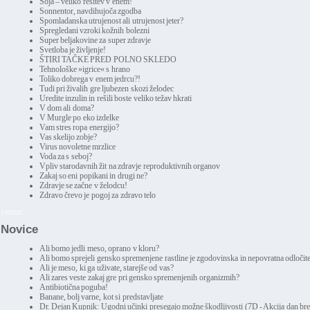
Soja – veliko rešitev v enem!
Sonnentor, navdihujoča zgodba
Spomladanska utrujenost ali utrujenost jeter?
Spregledani vzroki kožnih bolezni
Super beljakovine za super zdravje
Svetloba je življenje!
ŠTIRI TAČKE PRED POLNO SKLEDO
Tehnološke »igrice« s hrano
Toliko dobrega v enem jedrcu?!
Tudi pri živalih gre ljubezen skozi želodec
Uredite inzulin in rešili boste veliko težav hkrati
V dom ali doma?
V Murgle po eko izdelke
Vam stres ropa energijo?
Vas skelijo zobje?
Virus novoletne mrzlice
Voda za s seboj?
Vpliv starodavnih žit na zdravje reproduktivnih organov
Zakaj so eni popikani in drugi ne?
Zdravje se začne v želodcu!
Zdravo črevo je pogoj za zdravo telo
1,937012
Novice
Ali bomo jedli meso, oprano v kloru?
Ali bomo sprejeli gensko spremenjene rastline je zgodovinska in nepovratna odločit
Ali je meso, ki ga uživate, starejše od vas?
Ali zares veste zakaj gre pri gensko spremenjenih organizmih?
Antibiotična poguba!
Banane, bolj varne, kot si predstavljate
Dr. Dejan Kupnik: Ugodni učinki presegajo možne škodljivosti (7D - Akcija dan br