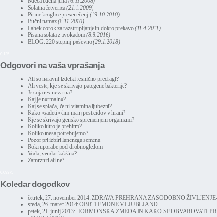
Rdeča bučna juha
(6.11.2008)
Solatna četverica
(21.1.2009)
Pirine kroglice presenečenj
(19.10.2010)
Bučni namaz
(8.11.2010)
Lahek obrok za razstrupljanje in dobro prebavo
(11.4.2011)
Pisana solata z avokadom
(8.8.2016)
BLOG: 220 stopinj poševno
(29.1.2018)
0,125
Odgovori na vaša vprašanja
Ali so naravni izdelki resnično predragi?
Ali veste, kje se skrivajo patogene bakterije?
Je soja res nevarna?
Kaj je normalno?
Kaj se splača, če ni vitamina ljubezni?
Kako »zadeti« čim manj pesticidov v hrani?
Kje se skrivajo gensko spremenjeni organizmi?
Koliko hitro je prehitro?
Koliko mesa potrebujemo?
Pozor pri izbiri lanenega semena
Roki uporabe pod drobnogledom
Voda, vendar kakšna?
Zamrzniti ali ne?
0,09375
Koledar dogodkov
četrtek, 27. november 2014:
ZDRAVA PREHRANA ZA SODOBNO ŽIVLJENJE-3
sreda, 26. marec 2014:
OBRTI EMONE V LJUBLJANO
petek, 21. junij 2013:
HORMONSKA ZMEDA IN KAKO SE OBVAROVATI P