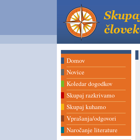
Domov
Novice
Koledar dogodkov
Skupaj razkrivamo
Skupaj kuhamo
Vprašanja/odgovori
Naročanje literature