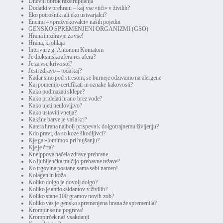
Dnevni obrok razstrupljanja
Dodatki v prehrani – kaj vse »tiči« v živilih?
Eko potrošniki ali eko ustvarjalci?
Encimi – »prežvekovalci« naših pojedin
GENSKO SPREMENJENI ORGANIZMI (GSO)
Hrana in zdravje za vse!
Hrana, ki ohlaja
Intervju z g. Antonom Komatom
Je dioksinska afera res afera?
Je za vse kriva sol?
Jesti zdravo – toda kaj?
Kadar smo pod stresom, se burneje odzivamo na alergene
Kaj pomenijo certifikati in oznake kakovosti?
Kako podmazati sklepe?
Kako pridelati hrano brez vode?
Kako ujeti neulovljivo?
Kako ustaviti vnetja?
Kakšne barve je vaša kri?
Katera hrana najbolj prispeva k dolgotrajnemu življenju?
Kdo pravi, da so koze škodljivci?
Kje ga »lomimo« pri hujšanju?
Kje je črta?
Kneippova načela zdrave prehrane
Ko ljubljenčka mučijo prebavne težave?
Ko trgovina postane sama sebi namen!
Kolagen in koža
Koliko dolgo je dovolj dolgo?
Koliko je antioksidantov v živilih?
Koliko stane 100 gramov novih zob?
Koliko vas je gensko spremenjena hrana že spremenila?
Krompir se ne pogreva!
Krompirček naš vsakdanji