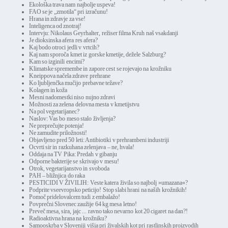
Ekološka trava nam najbolje uspeva!
FAO se je „zmotila“ pri izračunu!
Hrana in zdravje za vse!
Inteligenca od znotraj!
Intervju: Nikolaus Geyrhalter, režiser filma Kruh naš vsakdanji
Je dioksinska afera res afera?
Kaj bodo otroci jedli v vrtcih?
Kaj nam sporoča kmet iz gorske kmetije, dežele Salzburg?
Kam so izginili encimi?
Klimatske spremembe in zapore cest se rojevajo na krožniku
Kneippova načela zdrave prehrane
Ko ljubljenčka mučijo prebavne težave?
Kolagen in koža
Mesni nadomestki niso nujno zdravi
Možnosti za zelena delovna mesta v kmetijstvu
Na pol vegetarijanec?
Naslov: Vas bo meso stalo življenja?
Ne preprečujte potenja!
Ne zamudite priložnosti!
Objavljeno pred 50 leti: Antibiotiki v prehrambeni industriji
Ocvrti sir in razkuhana zelenjava – ne, hvala!
Oddaja na TV Pika: Predah v gibanju
Odporne bakterije se skrivajo v mesu!
Otrok, vegetarijanstvo in svoboda
PAH – bližnjica do raka
PESTICIDI V ŽIVILIH: Veste katera živila so najbolj »umazana«?
Podprite vseevropsko peticijo! Stop slabi hrani na naših krožnikih!
Pomoč pridelovalcem tudi z embalažo!
Povprečni Slovenec zaužije 64 kg mesa letno!
Preveč mesa, sira, jajc ... ravno tako nevarno kot 20 cigaret na dan?!
Radioaktivna hrana na krožniku?
Samooskrba v Sloveniji višja pri živalskih kot pri rastlinskih proizvodih