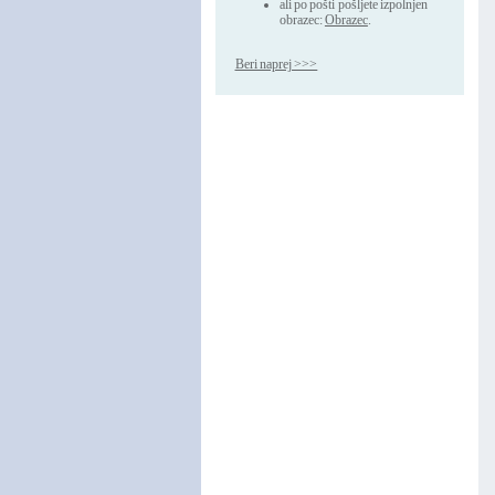
ali po pošti pošljete izpolnjen
obrazec:
Obrazec
.
Beri naprej >>>