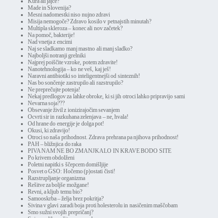
Kura ali jajce?
Made in Slovenija?
Mesni nadomestki niso nujno zdravi
Misija nemogoče? Zdravo kosilo v petnajstih minutah?
Multipla skleroza – konec ali nov začetek?
Na pomoč, bakterije!
Nad vnetja z encimi
Naj se sladkamo manj mastno ali manj sladko?
Najboljši notranji grelniki
Najprej poiščite vzroke, potem zdravite!
Nanotehnologija – ko ne veš, kaj ješ!
Naravni antibiotiki so inteligentnejši od sinteznih!
Nas bo sončenje zastrupilo ali razstrupilo?
Ne preprečujte potenja!
Nekaj predlogov za lahke obroke, ki si jih otroci lahko pripravijo sami
Nevarna soja???
Obsevanje živil z ionizirajočim sevanjem
Ocvrti sir in razkuhana zelenjava – ne, hvala!
Od hrane do energije je dolga pot!
Okusi, ki zdravijo!
Otroci so naša prihodnost. Zdrava prehrana pa njihova prihodnost!
PAH – bližnjica do raka
PIVA NAM NE BO ZMANJKALO IN KRAVE BODO SITE
Po krivem obdolženi
Poletni napitki s ščepcem domišljije
Posvet o GSO: Hočemo (p)ostati čisti!
Razstrupljanje organizma
Rešitve za boljše možgane!
Revni, a kljub temu bio?
Samooskrba – želja brez pokritja?
Sivina v glavi zaradi boja proti holesterolu in nasičenim maščobam
Smo sužni svojih prepričanj?