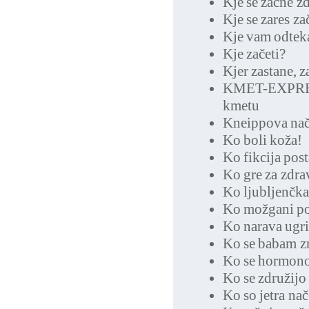
Kje se začne zd
Kje se zares za
Kje vam odteka
Kje začeti?
Kjer zastane, z
KMET-EXPRESS
kmetu
Kneippova nač
Ko boli koža!
Ko fikcija post
Ko gre za zdra
Ko ljubljenčka
Ko možgani p
Ko narava ugr
Ko se babam z
Ko se hormon
Ko se združijo
Ko so jetra na