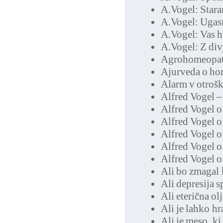
A.Vogel: Stara
A.Vogel: Ugasni
A.Vogel: Vas h
A.Vogel: Z div
Agrohomeopatij
Ajurveda o ho
Alarm v otrošk
Alfred Vogel –
Alfred Vogel o
Alfred Vogel o
Alfred Vogel o
Alfred Vogel o
Alfred Vogel o
Ali bo zmagal 
Ali depresija s
Ali eterična o
Ali je lahko hr
Ali je meso, ki