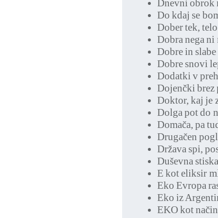
Dnevni obrok r
Do kdaj se bom
Dober tek, telo
Dobra nega ni
Dobre in slabe 
Dobre snovi le
Dodatki v prehr
Dojenčki brez 
Doktor, kaj je
Dolga pot do n
Domača, pa tud
Drugačen pogle
Država spi, po
Duševna stiska
E kot eliksir m
Eko Evropa rast
Eko iz Argentin
EKO kot način 