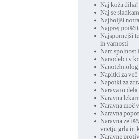
Naj koža diha!
Naj se sladkam
Najboljši notra
Najprej poišči
Najspornejši t
in varnosti
Nam spolnost kr
Nanodelci v k
Nanotehnologij
Napitki za več
Napotki za zd
Narava to dela
Naravna lekarn
Naravna moč 
Naravna popot
Naravna zelišč
vnetju grla in 
Naravne proti