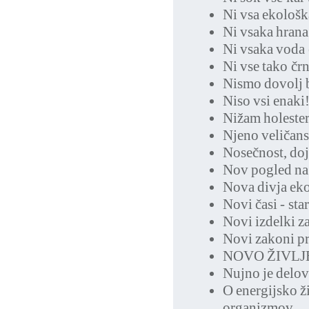
Ni vsa ekološ
Ni vsaka hrana
Ni vsaka voda
Ni vse tako č
Nismo dovolj bo
Niso vsi enaki
Nižam holester
Njeno veličans
Nosečnost, doj
Nov pogled na
Nova divja ek
Novi časi - sta
Novi izdelki z
Novi zakoni pr
NOVO ŽIVLJ
Nujno je delova
O energijsko ž
organizmov