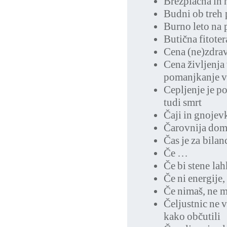
Brezplačna in 
Budni ob treh
Burno leto na
Butična fitoter
Cena (ne)zdra
Cena življenja
pomanjkanje v
Cepljenje je p
tudi smrt
Čaji in gnojev
Čarovnija dom
Čas je za bilan
Če …
Če bi stene la
Če ni energije,
Če nimaš, ne m
Čeljustnic ne v
kako občutili