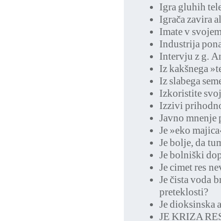
Igra gluhih te
Igrača zavira a
Imate v svoje
Industrija pon
Intervju z g.
Iz kakšnega »t
Iz slabega seme
Izkoristite svo
Izzivi prihodn
Javno mnenje 
Je »eko majic
Je bolje, da t
Je bolniški do
Je cimet res n
Je čista voda b
preteklosti?
Je dioksinska a
JE KRIZA R