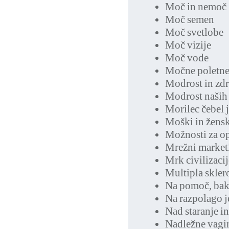
Moč in nemoč r
Moč semen
Moč svetlobe
Moč vizije
Moč vode
Močne poletne 
Modrost in zdr
Modrost naših
Morilec čebel j
Moški in žensk
Možnosti za op
Mrežni market
Mrk civilizacij
Multipla skler
Na pomoč, bakt
Na razpolago j
Nad staranje i
Nadležne vagin