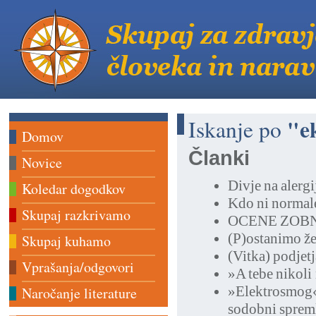
"e
Iskanje po
Domov
Članki
Novice
Divje na alergi
Koledar dogodkov
Kdo ni normal
Skupaj razkrivamo
OCENE ZOBN
(P)ostanimo ž
Skupaj kuhamo
(Vitka) podjetj
Vprašanja/odgovori
»A tebe nikoli 
»Elektrosmog« 
Naročanje literature
sodobni sprem