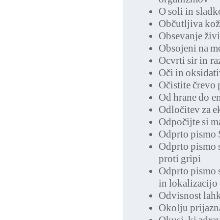
O soli in sladk
Občutljiva kož
Obsevanje živi
Obsojeni na m
Ocvrti sir in r
Oči in oksidati
Očistite črevo
Od hrane do en
Odločitev za ek
Odpočijte si m
Odprto pismo 
Odprto pismo s
proti gripi
Odprto pismo 
in lokalizacijo
Odvisnost lah
Okolju prijazn